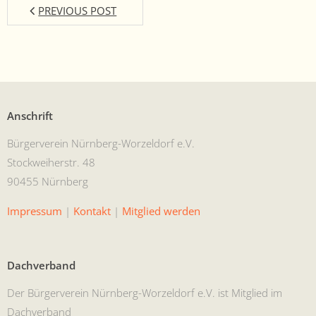
PREVIOUS POST
Anschrift
Bürg­ervere­in Nürn­berg-Worzel­dorf e.V.
Stock­wei­her­str. 48
90455 Nürnberg
Impres­sum
|
Kon­takt
|
Mit­glied werden
Dachverband
Der Bürg­ervere­in Nürn­berg-Worzel­dorf e.V. ist Mit­glied im
Dachverband