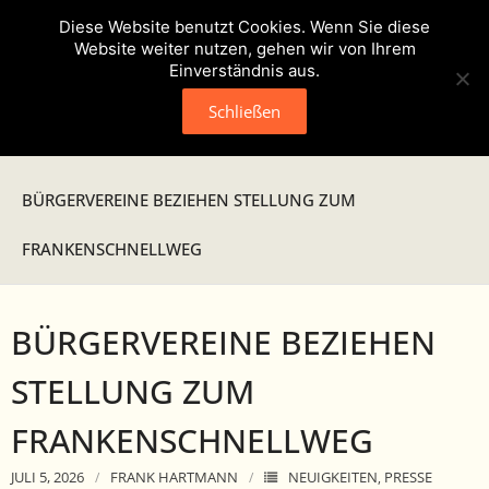
Diese Website benutzt Cookies. Wenn Sie diese
Website weiter nutzen, gehen wir von Ihrem
Einverständnis aus.
Schließen
Neuigkeiten
BÜRGERVEREINE BEZIEHEN STELLUNG ZUM
Presse
FRANKENSCHNELLWEG
Veranstaltungen
BÜRGERVEREINE BEZIEHEN
Verein
STELLUNG ZUM
- Geschichte
FRANKENSCHNELLWEG
- Unser Team
JULI 5, 2026
FRANK HARTMANN
NEUIGKEITEN
PRESSE
,