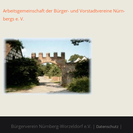
Arbeits­ge­mein­schaft der Bürg­er- und Vorstadtvere­ine Nürn­
bergs e. V.
Bürgerverein Nürnberg-Worzeldorf e.V. |
|
Datenschutz