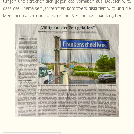
tun­gen und sprechen sich gegen das Vorhaben aus. Deut­lich wird,
dass das The­ma seit Jahrzehn­ten kon­tro­vers disku­tiert wird und die
Mei­n­un­gen auch inner­halb einzel­ner Vere­ine auseinandergehen.