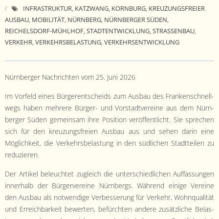
- Satzung
INFRASTRUKTUR
KATZWANG
KORNBURG
KREUZUNGSFREIER
,
,
,
AUSBAU
MOBILITÄT
NÜRNBERG
NÜRNBERGER SÜDEN
,
,
,
,
- Mitglied werden
REICHELSDORF-MÜHLHOF
STADTENTWICKLUNG
STRASSENBAU
,
,
,
VERKEHR
VERKEHRSBELASTUNG
VERKEHRSENTWICKLUNG
,
,
- Flyer
- Kontakt
Nürn­berg­er Nachricht­en vom 25. Juni 2026
Im Vor­feld eines Bürg­er­entschei­ds zum Aus­bau des Franken­schnell­
wegs haben mehrere Bürg­er- und Vorstadtvere­ine aus dem Nürn­
berg­er Süden gemein­sam ihre Posi­tion veröf­fentlicht. Sie sprechen
sich für den kreuzungs­freien Aus­bau aus und sehen darin eine
Möglichkeit, die Verkehrs­be­las­tung in den südlichen Stadt­teilen zu
reduzieren.
Der Artikel beleuchtet zugle­ich die unter­schiedlichen Auf­fas­sun­gen
inner­halb der Bürg­ervere­ine Nürn­bergs. Während einige Vere­ine
den Aus­bau als notwendi­ge Verbesserung für Verkehr, Wohn­qual­ität
und Erre­ich­barkeit bew­erten, befürcht­en andere zusät­zliche Belas­