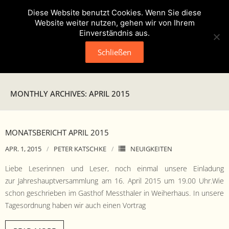
Diese Website benutzt Cookies. Wenn Sie diese
Website weiter nutzen, gehen wir von Ihrem
Einverständnis aus.
Schließen
Neuigkeiten
MONTHLY ARCHIVES: APRIL 2015
Presse
Veranstaltungen
MONATSBERICHT APRIL 2015
APR. 1, 2015
PETER KATSCHKE
NEUIGKEITEN
Verein
Liebe Leserin­nen und Leser, noch ein­mal unsere Ein­ladung
- Geschichte
zur Jahre­shauptver­samm­lung am 16. April 2015 um 19.00 Uhr.Wie
schon geschrieben im Gasthof Messthaler in Wei­her­haus. In unsere
- Unser Team
Tage­sor­d­nung haben wir auch einen Vortrag