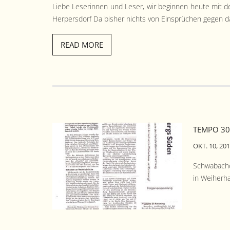
Liebe Leserin­nen und Leser, wir begin­nen heute mit de
Her­pers­dorf Da bish­er nichts von Ein­sprüchen gegen d
READ MORE
TEMPO 30
OKT. 10, 20
Schwabach­e
in Weiherh