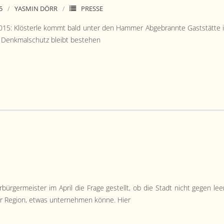
5
YASMIN DÖRR
PRESSE
15: Klöster­le kommt bald unter den Ham­mer Abge­bran­nte Gast­stätte 
th: Denkmalschutz bleibt bestehen
ürg­er­meis­ter im April die Frage gestellt, ob die Stadt nicht gegen lee
­er Region, etwas unternehmen könne. Hier