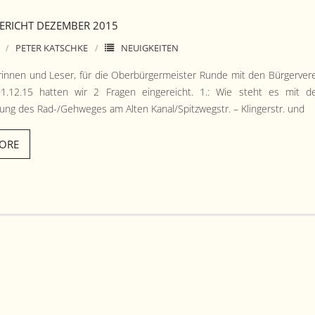
RICHT DEZEMBER 2015
PETER KATSCHKE
NEUIGKEITEN
in­nen und Leser, für die Ober­bürg­er­meis­ter Runde mit den Bürg­erver
.12.15 hat­ten wir 2 Fra­gen ein­gere­icht. 1.: Wie ste­ht es mit d
ng des Rad-/Ge­h­weges am Alten Kanal/Spitzwegstr. – Klinger­str. und
ORE