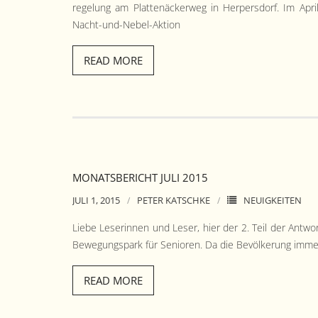
regelung am Plat­tenäck­er­weg in Her­pers­dorf. Im Apri
Nacht-und-Nebel-Aktion
READ MORE
MONATSBERICHT JULI 2015
JULI 1, 2015
PETER KATSCHKE
NEUIGKEITEN
Liebe Leserin­nen und Leser, hier der 2. Teil der Antwor
Bewe­gungspark für Senioren. Da die Bevölkerung immer 
READ MORE