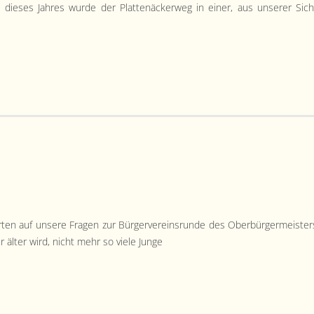
l dieses Jahres wurde der Plat­tenäck­er­weg in ein­er, aus unser­er Sich
ten auf unsere Fra­gen zur Bürg­ervere­in­srunde des Ober­bürg­er­meis­ter
älter wird, nicht mehr so viele Junge