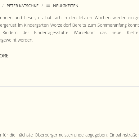
PETER KATSCHKE
NEUIGKEITEN
rin­nen und Leser, es hat sich in den let­zten Wochen wieder einig
­terg­erüst im Kinder­garten Worzel­dorf Bere­its zum Som­mer­an­fang kon­n
indern der Kindertagesstätte Worzel­dorf das neue Klet­te
ngewei­ht werden.
ORE
für die näch­ste Ober­bürg­er­meis­ter­runde abgegeben: Ein­bahn­straße