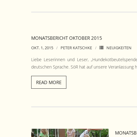
MONATSBERICHT OKTOBER 2015
OKT. 1, 2015
PETER KATSCHKE
NEUIGKEITEN
Liebe Leserin­nen und Leser, „Hun­dekot­beu­tel­spen
deutschen Sprache. SöR hat auf unsere Ver­an­las­sung hi
READ MORE
MONATSBE