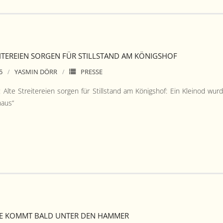
EITEREIEN SORGEN FÜR STILLSTAND AM KÖNIGSHOF
5
YASMIN DÖRR
PRESSE
 Alte Stre­it­ereien sor­gen für Still­stand am Königshof: Ein Klein­od wur
haus“
E KOMMT BALD UNTER DEN HAMMER