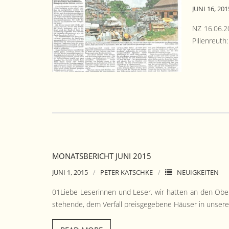
JUNI 16, 201
NZ 16.06.20
Pil­len­reu
MONATSBERICHT JUNI 2015
JUNI 1, 2015
PETER KATSCHKE
NEUIGKEITEN
01Liebe Leserin­nen und Leser, wir hat­ten an den Ober­b
ste­hende, dem Ver­fall preis­gegebene Häuser in unser