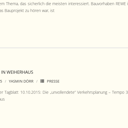
m The­ma, das sicher­lich die meis­ten inter­essiert. Bau­vorhaben REWE 
as Baupro­jekt zu hören war, ist
 IN WEIHERHAUS
15
YASMIN DÖRR
PRESSE
r Tag­blatt 10.10.2015: Die „unvol­len­dete“ Verkehrs­pla­nung – Tem­po 
aus