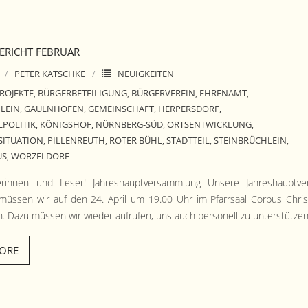
RICHT FEBRUAR
PETER KATSCHKE
NEUIGKEITEN
ROJEKTE
BÜRGERBETEILIGUNG
BÜRGERVEREIN
EHRENAMT
,
,
,
,
LEIN
GAULNHOFEN
GEMEINSCHAFT
HERPERSDORF
,
,
,
,
POLITIK
KÖNIGSHOF
NÜRNBERG-SÜD
ORTSENTWICKLUNG
,
,
,
,
ITUATION
PILLENREUTH
ROTER BÜHL
STADTTEIL
STEINBRÜCHLEIN
,
,
,
,
,
US
WORZELDORF
,
rin­nen und Leser! Jahre­shauptver­samm­lung Unsere Jahre­shauptve
müssen wir auf den 24. April um 19.00 Uhr im Pfarrsaal Cor­pus Chris
n. Dazu müssen wir wieder aufrufen, uns auch per­son­ell zu unterstützen
ORE