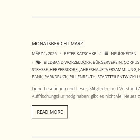
MONATSBERICHT MÄRZ
MÄRZ 1, 2026
PETER KATSCHKE
NEUIGKEITEN
BILDBAND WORZELDORF
BÜRGERVEREIN
CORPUS 
,
,
STRASSE
HERPERSDORF
JAHRESHAUPTVERSAMMLUNG
,
,
,
BANK
PARKDRUCK
PILLENREUTH
STADTTEILENTWICKL
,
,
,
Liebe Leserin­nen und Leser, Mit­glieder und Vor­stand
Auf­frischungskur nötig haben, gibt es nicht viel Neues z
READ MORE