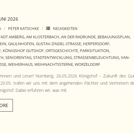
UNI 2026
6
PETER KATSCHKE
NEUIGKEITEN
TADT AMBERG
AM KLOSTERBACH
AN DER RADRUNDE
BEBAUUNGSPLAN
,
,
,
,
EIN
GAULNHOFEN
GUSTAV-ZINDEL-STRASSE
HERPERSDORF
,
,
,
,
F
KÖNIGSHOF GUTSHOF
ORTSGESCHICHTE
PARKSITUATION
,
,
,
,
TH
SENIORENTAG
STADTENTWICKLUNG
STRASSENBELEUCHTUNG
VAN-
,
,
,
,
SE
WEIHERHAUS
WEIHNACHTSSTERNE
WORZELDORF
,
,
,
rin­nen und Leser! Nürn­berg, 26.05.2026 Königshof – Zukun­ft des Gu
20.05. trafen wir uns mit dem ange­hen­den Pächter und Vertretern d
nigshof. Dabei erfuhren wir, was mit
ORE