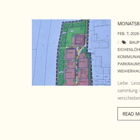
MONATSBE
FEB. 7, 2026
BAUP
EICHENLÖH
KOMMUNAL
PARKRAUMS
WEIHERHA
Liebe Lese
samm­lung 
ver­schiebe
READ M