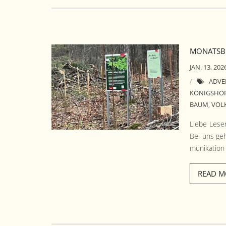
MONATSBE
JAN. 13, 202
ADVE
KÖNIGSHO
BAUM
VOL
,
Liebe Leser
Bei uns geh
mu­nika­tio
READ M