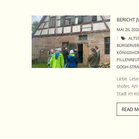
BERICHT J
MAI 26, 202
ALTS
BÜRGERVER
KÖNIGSHO
PILLENREU
GOGH-STRAS
Liebe Lese
shofes Am 
Stadt im Kö
READ M