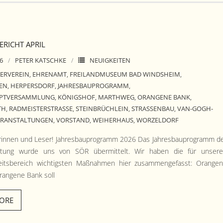
RICHT APRIL
26
PETER KATSCHKE
NEUIGKEITEN
ERVEREIN
EHRENAMT
FREILANDMUSEUM BAD WINDSHEIM
,
,
,
EN
HERPERSDORF
JAHRESBAUPROGRAMM
,
,
,
UPTVERSAMMLUNG
KÖNIGSHOF
MARTHWEG
ORANGENE BANK
,
,
,
,
TH
RADMEISTERSTRASSE
STEINBRÜCHLEIN
STRASSENBAU
VAN-GOGH-
,
,
,
,
ERANSTALTUNGEN
VORSTAND
WEIHERHAUS
WORZELDORF
,
,
,
rin­nen und Leser! Jahres­baupro­gramm 2026 Das Jahres­baupro­gramm d
al­tung wurde uns von SÖR über­mit­telt. Wir haben die für unser
eits­bere­ich wichtig­sten Maß­nah­men hier zusam­menge­fasst: Orange
rangene Bank soll
ORE