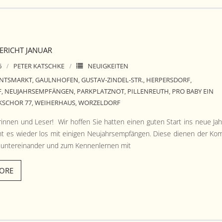
RICHT JANUAR
6
PETER KATSCHKE
NEUIGKEITEN
NTSMARKT
GAULNHOFEN
GUSTAV-ZINDEL-STR.
HERPERSDORF
,
,
,
,
F
NEUJAHRSEMPFÄNGEN
PARKPLATZNOT
PILLENREUTH
PRO BABY EIN
,
,
,
,
KSCHOR 77
WEIHERHAUS
WORZELDORF
,
,
in­nen und Leser! Wir hof­fen Sie hat­ten einen guten Start ins neue Jah
t es wieder los mit eini­gen Neu­jahrsempfän­gen. Diese dienen der Ko
n untere­inan­der und zum Ken­nen­ler­nen mit
ORE