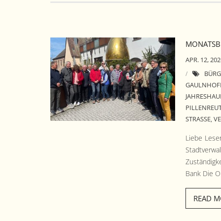
MONATSBE
APR. 12, 20
BÜRG
GAULNHOF
JAHRESHA
PILLENREU
STRASSE
V
,
Liebe Lese
Stadtver­w
Zuständigk
Bank Die O
READ M