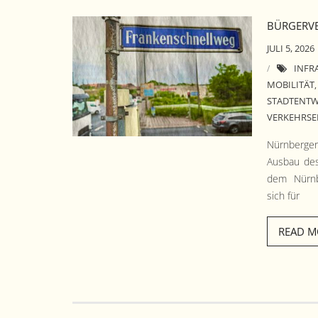
BÜRGERVE
JULI 5, 2026
INFR
MOBILITÄT
STADTENT
VERKEHRS
Nürn­berg­e
Aus­bau de
dem Nürn­b
sich für
READ M