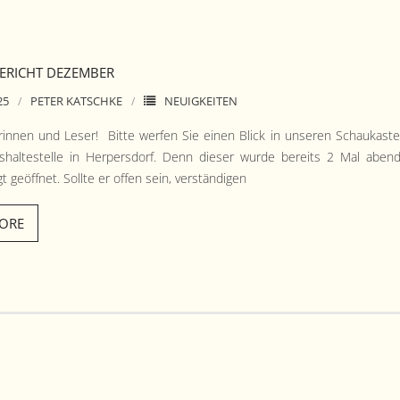
ERICHT DEZEMBER
25
PETER KATSCHKE
NEUIGKEITEN
in­nen und Leser! Bitte wer­fen Sie einen Blick in unseren Schaukas­t
shal­testelle in Her­pers­dorf. Denn dieser wurde bere­its 2 Mal aben
t geöffnet. Sollte er offen sein, verständigen
ORE