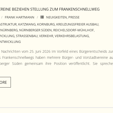
REINE BEZIEHEN STELLUNG ZUM FRANKENSCHNELLWEG
FRANK HARTMANN
NEUIGKEITEN
PRESSE
,
ASTRUKTUR
KATZWANG
KORNBURG
KREUZUNGSFREIER AUSBAU
,
,
,
,
NÜRNBERG
NÜRNBERGER SÜDEN
REICHELSDORF-MÜHLHOF
,
,
,
,
WICKLUNG
STRASSENBAU
VERKEHR
VERKEHRSBELASTUNG
,
,
,
,
ENTWICKLUNG
r Nachricht­en vom 25. Juni 2026 Im Vor­feld eines Bürg­er­entschei­ds z
s Franken­schnell­wegs haben mehrere Bürg­er- und Vorstadtvere­ine a
erg­er Süden gemein­sam ihre Posi­tion veröf­fentlicht. Sie sprech
ORE