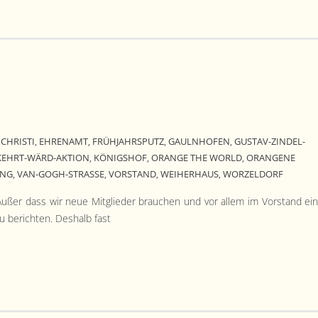
CHRISTI
EHRENAMT
FRÜHJAHRSPUTZ
GAULNHOFEN
GUSTAV-ZINDEL-
,
,
,
,
KEHRT-WÄRD-AKTION
KÖNIGSHOF
ORANGE THE WORLD
ORANGENE
,
,
,
UNG
VAN-GOGH-STRASSE
VORSTAND
WEIHERHAUS
WORZELDORF
,
,
,
,
 Außer dass wir neue Mit­glieder brauchen und vor allem im Vor­stand ei
u bericht­en. Deshalb fast