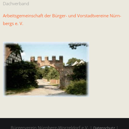
Dachverband
Arbeits­ge­mein­schaft der Bürg­er- und Vorstadtvere­ine Nürn­
bergs e. V.
Bürgerverein Nürnberg-Worzeldorf e.V. |
|
Datenschutz