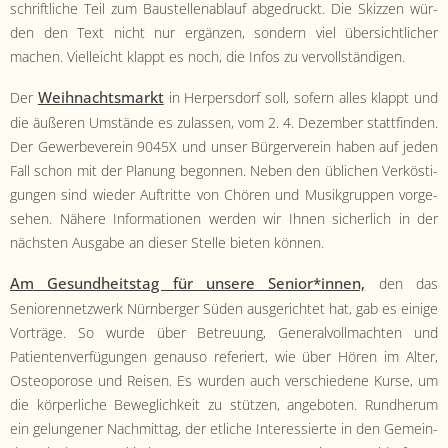
schriftliche Teil zum Baustel­len­ablauf abge­druckt. Die Skizzen wür­
den den Text nicht nur ergänzen, son­dern viel über­sichtlich­er
machen. Vielle­icht klappt es noch, die Infos zu vervollständigen.
Wei­h­nachts­markt
Der
in Her­pers­dorf soll, sofern alles klappt und
die äußeren Umstände es zulassen, vom 2. 4. Dezem­ber stat­tfind­en.
Der Gewer­bev­ere­in 9045X und unser Bürg­ervere­in haben auf jeden
Fall schon mit der Pla­nung begonnen. Neben den üblichen Verkös­ti­
gun­gen sind wieder Auftritte von Chören und Musik­grup­pen vorge­
se­hen. Nähere Infor­ma­tio­nen wer­den wir Ihnen sicher­lich in der
näch­sten Aus­gabe an dieser Stelle bieten können.
Am Gesund­heit­stag für unsere Senior*innen,
den das
Senioren­net­zw­erk Nürn­berg­er Süden aus­gerichtet hat, gab es einige
Vorträge. So wurde über Betreu­ung, Gen­er­alvoll­macht­en und
Patien­ten­ver­fü­gun­gen genau­so referiert, wie über Hören im Alter,
Osteo­porose und Reisen. Es wur­den auch ver­schiedene Kurse, um
die kör­per­liche Beweglichkeit zu stützen, ange­boten. Rund­herum
ein gelun­gener Nach­mit­tag, der etliche Inter­essierte in den Gemein­