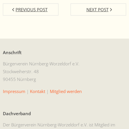
PREVIOUS POST
NEXT POST
Anschrift
Bürg­ervere­in Nürn­berg-Worzel­dorf e.V.
Stock­wei­her­str. 48
90455 Nürnberg
Impres­sum
|
Kon­takt
|
Mit­glied werden
Dachverband
Der Bürg­ervere­in Nürn­berg-Worzel­dorf e.V. ist Mit­glied im