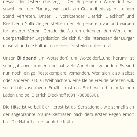
de­saal der Osterkirche zog. Der Bürg­ervere­in Worzel­dorf war
sowohl bei der Pla­nung wie auch am Gesund­heit­stag mit einem
Stand vertreten. Unser 1. Vor­sitzen­der Diet­rich Dieck­hoff und
Beisitzerin Stil­la Ziegler stell­ten den Bürg­ervere­in vor und war­ben
für unseren Vere­in. Ger­ade die Älteren erken­nen den Wert ein­er
über­parteilichen Organ­i­sa­tion, die sich für die Inter­essen der Bürg­er
ein­set­zt und die Kul­tur in unseren Ort­steilen unterstützt.
Bild­band
Unser
„In Worzel­dorf, um Worzeldorf…und herum“ ist
sehr gut angekom­men und hat viele Abnehmer gefun­den. Es sind
nur noch einige Res­tex­em­plare vorhan­den. Wer sich also selb­st
oder anderen, z.B. zu Wei­h­nacht­en, eine kleine Freude bere­it­en will,
sollte bald zuschla­gen. Erhältlich ist das Buch weit­er­hin im Kleinen
Laden und bei Diet­rich Dieck­hoff (0911/8888698).
Die Hitze ist vor­bei! Der Herb­st ist da. Sen­sa­tionell, wie schnell sich
der abge­bran­nte braune Restrasen nach dem ersten Regen erholt
hat. Die Natur hat erstaunliche Kräfte.