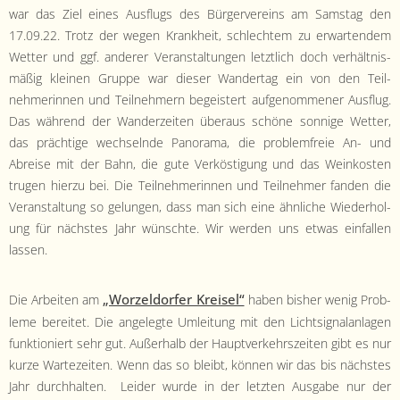
- Satzung
war das Ziel eines Aus­flugs des Bürg­ervere­ins am Sam­stag den
17.09.22. Trotz der wegen Krankheit, schlechtem zu erwarten­dem
- Mitglied werden
Wet­ter und ggf. ander­er Ver­anstal­tun­gen let­ztlich doch ver­hält­nis­
mäßig kleinen Gruppe war dieser Wan­dertag ein von den Teil­
- Flyer
nehmerin­nen und Teil­nehmern begeis­tert aufgenommen­er Aus­flug.
Das während der Wan­derzeit­en über­aus schöne son­nige Wet­ter,
- Kontakt
das prächtige wech­sel­nde Panora­ma, die prob­lem­freie An- und
Abreise mit der Bahn, die gute Verkös­ti­gung und das Weinkosten
tru­gen hierzu bei. Die Teil­nehmerin­nen und Teil­nehmer fan­den die
Ver­anstal­tung so gelun­gen, dass man sich eine ähn­liche Wieder­hol­
ung für näch­stes Jahr wün­schte. Wir wer­den uns etwas ein­fall­en
lassen.
„Worzel­dor­fer Kreisel“
Die Arbeit­en am
haben bish­er wenig Prob­
leme bere­it­et. Die angelegte Umleitung mit den Lichtsig­nalan­la­gen
funk­tion­iert sehr gut. Außer­halb der Hauptverkehrszeit­en gibt es nur
kurze Wartezeit­en. Wenn das so bleibt, kön­nen wir das bis näch­stes
Jahr durch­hal­ten. Lei­der wurde in der let­zten Aus­gabe nur der