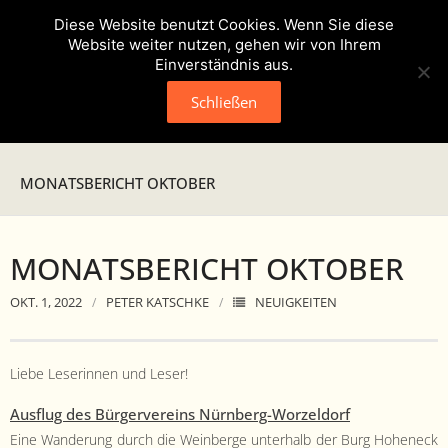
Diese Website benutzt Cookies. Wenn Sie diese
Website weiter nutzen, gehen wir von Ihrem
Einverständnis aus.
Schließen
Neuigkeiten
MONATSBERICHT OKTOBER
Presse
MONATSBERICHT OKTOBER
Veranstaltungen
OKT. 1, 2022
PETER KATSCHKE
NEUIGKEITEN
Verein
- Geschichte
Liebe Leserin­nen und Leser!
- Unser Team
Aus­flug des Bürg­ervere­ins Nürn­berg-Worzel­dorf
Eine Wan­derung durch die Wein­berge unter­halb der Burg Hohe­neck