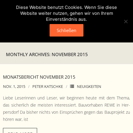
Diese Website benutzt Cookies. Wenn Sie diese
Website weiter nutzen, gehen wir von Ihrem
Einverständnis aus.
Schließen
Neuigkeiten
MONTHLY ARCHIVES: NOVEMBER 2015
Presse
Veranstaltungen
MONATSBERICHT NOVEMBER 2015
NOV. 1, 2015
PETER KATSCHKE
NEUIGKEITEN
Verein
Liebe Leserin­nen und Leser, wir begin­nen heute mit dem The­ma,
- Geschichte
das sicher­lich die meis­ten inter­essiert. Bau­vorhaben REWE in Her­
pers­dorf Da bish­er nichts von Ein­sprüchen gegen das Baupro­jekt zu
- Unser Team
hören war, ist