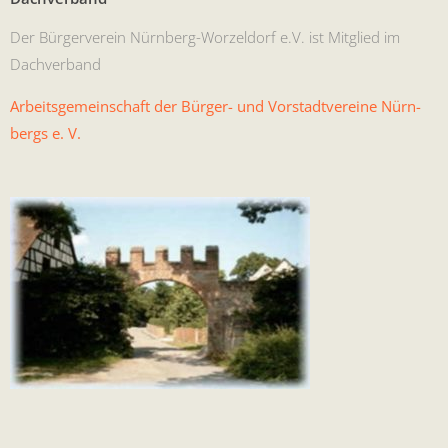
Der Bürg­ervere­in Nürn­berg-Worzel­dorf e.V. ist Mit­glied im
Dachverband
Arbeits­ge­mein­schaft der Bürg­er- und Vorstadtvere­ine Nürn­
bergs e. V.