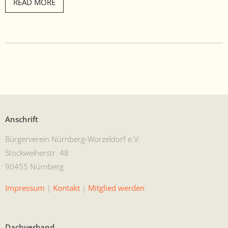
- Satzung
READ MORE
- Mitglied werden
- Flyer
- Kontakt
Anschrift
Bürg­ervere­in Nürn­berg-Worzel­dorf e.V.
Stock­wei­her­str. 48
90455 Nürnberg
Impres­sum
|
Kon­takt
|
Mit­glied werden
Dachverband