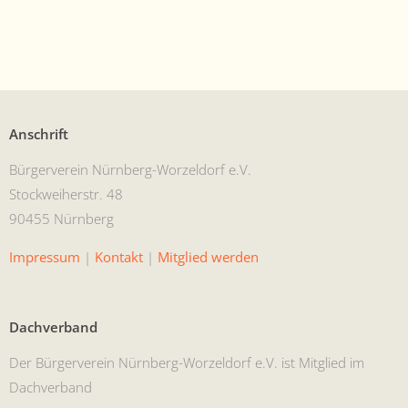
Anschrift
Bürg­ervere­in Nürn­berg-Worzel­dorf e.V.
Stock­wei­her­str. 48
90455 Nürnberg
Impres­sum
|
Kon­takt
|
Mit­glied werden
Dachverband
Der Bürg­ervere­in Nürn­berg-Worzel­dorf e.V. ist Mit­glied im
Dachverband