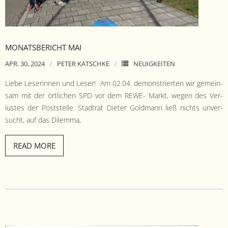
- Satzung
- Mitglied werden
MONATSBERICHT MAI
- Flyer
APR. 30, 2024
PETER KATSCHKE
NEUIGKEITEN
- Kontakt
Liebe Leserin­nen und Leser! Am 02.04. demon­stri­erten wir gemein­
sam mit der örtlichen SPD vor dem REWE- Markt, wegen des Ver­
lustes der Post­stelle. Stad­trat Dieter Gold­mann ließ nichts unver­
sucht, auf das Dilemma,
READ MORE