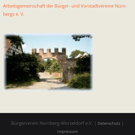
Arbeits­ge­mein­schaft der Bürg­er- und Vorstadtvere­ine Nürn­
bergs e. V.
Bürgerverein Nürnberg-Worzeldorf e.V. |
|
Datenschutz
Impressum