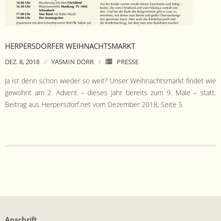
- Satzung
- Mitglied werden
HERPERSDORFER WEIHNACHTSMARKT
- Flyer
DEZ. 8, 2018
YASMIN DÖRR
PRESSE
- Kontakt
Ja ist denn schon wieder so weit? Unser Wei­h­nachts­markt find­et wie
gewohnt am 2. Advent – dieses Jahr bere­its zum 9. Male – statt.
Beitrag aus Herpersdorf.net vom Dezem­ber 2018, Seite 5
Anschrift