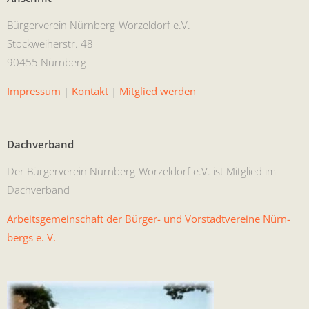
Bürg­ervere­in Nürn­berg-Worzel­dorf e.V.
Stock­wei­her­str. 48
90455 Nürnberg
Impres­sum
|
Kon­takt
|
Mit­glied werden
Dachverband
Der Bürg­ervere­in Nürn­berg-Worzel­dorf e.V. ist Mit­glied im
Dachverband
Arbeits­ge­mein­schaft der Bürg­er- und Vorstadtvere­ine Nürn­
bergs e. V.