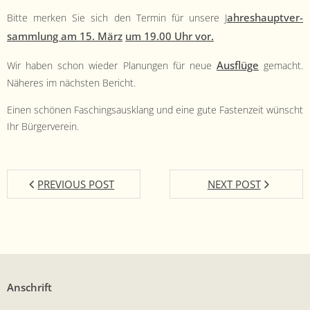
ahre­shauptver­
Bitte merken Sie sich den Ter­min für unsere J
samm­lung am 15. März
um 19.00 Uhr vor.
Aus­flüge
Wir haben schon wieder Pla­nun­gen für neue
gemacht.
Näheres im näch­sten Bericht.
Einen schö­nen Faschingsausklang und eine gute Fas­ten­zeit wün­scht
Ihr Bürgerverein.
PREVIOUS POST
NEXT POST
Anschrift