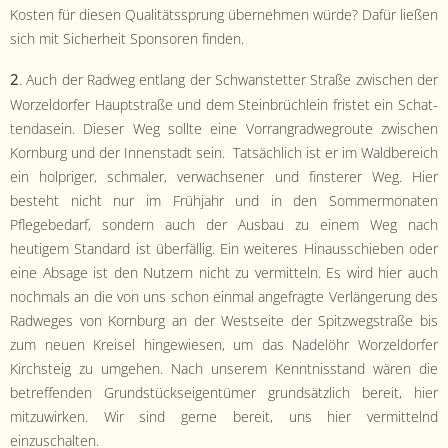
Kosten für diesen Qual­itätssprung übernehmen würde? Dafür ließen
sich mit Sicher­heit Spon­soren finden.
2
. Auch der Rad­weg ent­lang der Schwanstet­ter Straße zwis­chen der
Worzel­dor­fer Haupt­straße und dem Stein­brüch­lein fris­tet ein Schat­
ten­da­sein. Dieser Weg sollte eine Vor­ran­grad­we­groute zwis­chen
Korn­burg und der Innen­stadt sein. Tat­säch­lich ist er im Wald­bere­ich
ein hol­priger, schmaler, verwach­sen­er und fin­ster­er Weg. Hier
beste­ht nicht nur im Früh­jahr und in den Som­mer­monat­en
Pflegebe­darf, son­dern auch der Aus­bau zu einem Weg nach
heutigem Stan­dard ist über­fäl­lig. Ein weit­eres Hin­auss­chieben oder
eine Absage ist den Nutzern nicht zu ver­mit­teln. Es wird hier auch
nochmals an die von uns schon ein­mal ange­fragte Ver­längerung des
Rad­weges von Korn­burg an der West­seite der Spitzwegstraße bis
zum neuen Kreisel hingewiesen, um das Nadelöhr Worzel­dor­fer
Kirch­steig zu umge­hen. Nach unserem Ken­nt­nis­stand wären die
betr­e­f­fend­en Grund­stück­seigen­tümer grund­sät­zlich bere­it, hier
mitzuwirken. Wir sind gerne bere­it, uns hier ver­mit­tel­nd
einzuschalten.