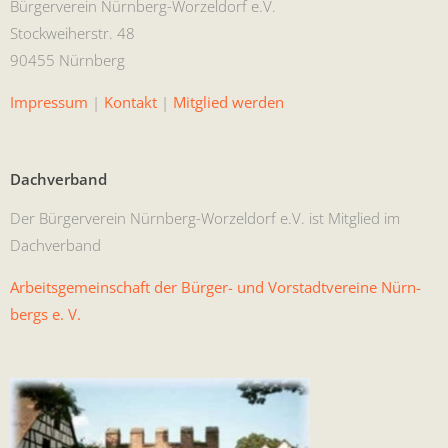
Bürg­ervere­in Nürn­berg-Worzel­dorf e.V.
Stock­wei­her­str. 48
90455 Nürnberg
Impres­sum
|
Kon­takt
|
Mit­glied werden
Dachverband
Der Bürg­ervere­in Nürn­berg-Worzel­dorf e.V. ist Mit­glied im
Dachverband
Arbeits­ge­mein­schaft der Bürg­er- und Vorstadtvere­ine Nürn­
bergs e. V.