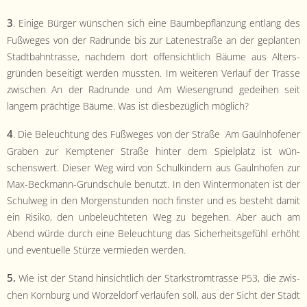
3
. Einige Bürg­er wün­schen sich eine Baum­bepflanzung ent­lang des
Fußweges von der Radrunde bis zur Laten­es­traße an der geplanten
Stadt­bah­n­trasse, nach­dem dort offen­sichtlich Bäume aus Alters­
grün­den beseit­igt wer­den mussten. Im weit­eren Ver­lauf der Trasse
zwis­chen An der Radrunde und Am Wiesen­grund gedei­hen seit
langem prächtige Bäume. Was ist dies­bezüglich möglich?
4
. Die Beleuch­tung des Fußweges von der Straße Am Gaulnhofen­er
Graben zur Kempten­er Straße hin­ter dem Spielplatz ist wün­
schenswert. Dieser Weg wird von Schulkindern aus Gaulnhofen zur
Max-Beck­mann-Grund­schule benutzt. In den Win­ter­monat­en ist der
Schul­weg in den Mor­gen­stun­den noch fin­ster und es beste­ht damit
ein Risiko, den unbeleuchteten Weg zu bege­hen. Aber auch am
Abend würde durch eine Beleuch­tung das Sicher­heits­ge­fühl erhöht
und eventuelle Stürze ver­mieden werden.
5.
Wie ist der Stand hin­sichtlich der Stark­strom­trasse P53, die zwis­
chen Korn­burg und Worzel­dorf ver­laufen soll, aus der Sicht der Stadt