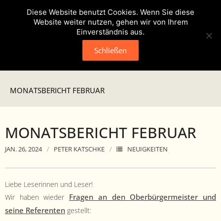
Diese Website benutzt Cookies. Wenn Sie diese
Website weiter nutzen, gehen wir von Ihrem
Einverständnis aus.
Schließen
Neuigkeiten
MONATSBERICHT FEBRUAR
Presse
MONATSBERICHT FEBRUAR
Veranstaltungen
JAN. 26, 2024
PETER KATSCHKE
NEUIGKEITEN
Verein
- Geschichte
Liebe Leserin­nen und Leser!
Fra­gen an den Ober­bürg­er­meis­ter und
Wir haben wieder
- Unser Team
seine Ref­er­enten
gestellt: