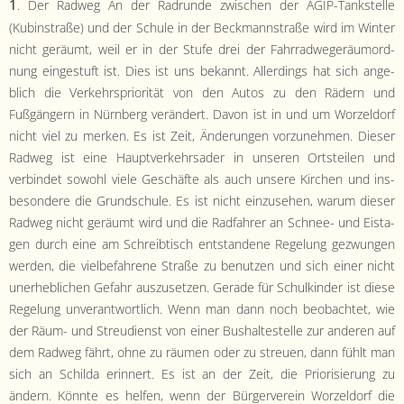
- Satzung
1
. Der Rad­weg An der Radrunde zwis­chen der AGIP-Tankstelle
(Kubin­straße) und der Schule in der Beck­mannstraße wird im Win­ter
- Mitglied werden
nicht geräumt, weil er in der Stufe drei der Fahrrad­wegeräu­mord­
nung eingestuft ist. Dies ist uns bekan­nt. Allerd­ings hat sich ange­
- Flyer
blich die Verkehrspri­or­ität von den Autos zu den Rädern und
Fußgängern in Nürn­berg verän­dert. Davon ist in und um Worzel­dorf
- Kontakt
nicht viel zu merken. Es ist Zeit, Änderun­gen vorzunehmen. Dieser
Rad­weg ist eine Hauptverkehrsad­er in unseren Ort­steilen und
verbindet sowohl viele Geschäfte als auch unsere Kirchen und ins­
beson­dere die Grund­schule. Es ist nicht einzuse­hen, warum dieser
Rad­weg nicht geräumt wird und die Rad­fahrer an Schnee- und Eista­
gen durch eine am Schreibtisch ent­standene Regelung gezwun­gen
wer­den, die viel­be­fahrene Straße zu benutzen und sich ein­er nicht
uner­he­blichen Gefahr auszuset­zen. Ger­ade für Schulkinder ist diese
Regelung unver­ant­wortlich. Wenn man dann noch beobachtet, wie
der Räum- und Streu­di­enst von ein­er Bushal­testelle zur anderen auf
dem Rad­weg fährt, ohne zu räu­men oder zu streuen, dann fühlt man
sich an Schil­da erin­nert. Es ist an der Zeit, die Pri­or­isierung zu
ändern. Kön­nte es helfen, wenn der Bürg­ervere­in Worzel­dorf die