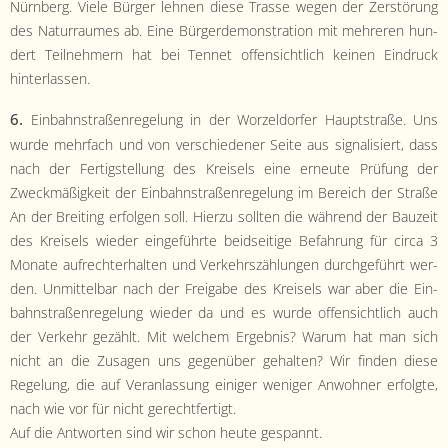
Nürn­berg. Viele Bürg­er lehnen diese Trasse wegen der Zer­störung
des Natur­raumes ab. Eine Bürg­erdemon­stra­tion mit mehreren hun­
dert Teil­nehmern hat bei Ten­net offen­sichtlich keinen Ein­druck
hinterlassen.
6.
Ein­bahn­straßen­regelung in der Worzel­dor­fer Haupt­straße. Uns
wurde mehrfach und von ver­schieden­er Seite aus sig­nal­isiert, dass
nach der Fer­tig­stel­lung des Kreisels eine erneute Prü­fung der
Zweck­mäßigkeit der Ein­bahn­straßen­regelung im Bere­ich der Straße
An der Bre­it­ing erfol­gen soll. Hierzu soll­ten die während der Bauzeit
des Kreisels wieder einge­führte bei­d­seit­ige Befahrung für cir­ca 3
Monate aufrechter­hal­ten und Verkehrszäh­lun­gen durchge­führt wer­
den. Unmit­tel­bar nach der Freiga­be des Kreisels war aber die Ein­
bahn­straßen­regelung wieder da und es wurde offen­sichtlich auch
der Verkehr gezählt. Mit welchem Ergeb­nis? Warum hat man sich
nicht an die Zusagen uns gegenüber gehal­ten? Wir find­en diese
Regelung, die auf Ver­an­las­sung einiger weniger Anwohn­er erfol­gte,
nach wie vor für nicht gerecht­fer­tigt.
Auf die Antworten sind wir schon heute gespannt.