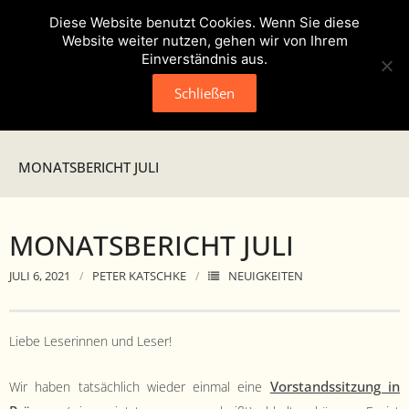
Diese Website benutzt Cookies. Wenn Sie diese
Website weiter nutzen, gehen wir von Ihrem
Einverständnis aus.
Schließen
Neuigkeiten
MONATSBERICHT JULI
Presse
MONATSBERICHT JULI
Veranstaltungen
JULI 6, 2021
PETER KATSCHKE
NEUIGKEITEN
Verein
- Geschichte
Liebe Leserin­nen und Leser!
- Unser Team
Vor­standssitzung in
Wir haben tat­säch­lich wieder ein­mal eine