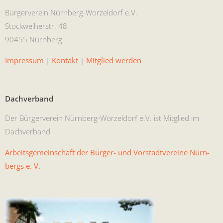
Bürg­ervere­in Nürn­berg-Worzel­dorf e.V.
Stock­wei­her­str. 48
90455 Nürnberg
Impres­sum
|
Kon­takt
|
Mit­glied werden
Dachverband
Der Bürg­ervere­in Nürn­berg-Worzel­dorf e.V. ist Mit­glied im
Dachverband
Arbeits­ge­mein­schaft der Bürg­er- und Vorstadtvere­ine Nürn­
bergs e. V.