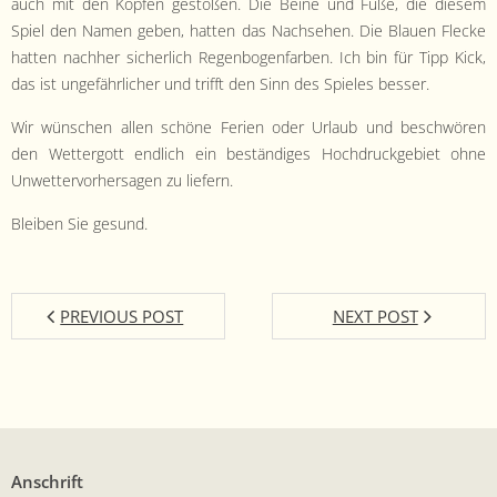
auch mit den Köpfen gestoßen. Die Beine und Füße, die diesem
Spiel den Namen geben, hat­ten das Nach­se­hen. Die Blauen Flecke
hat­ten nach­her sicher­lich Regen­bo­gen­far­ben. Ich bin für Tipp Kick,
das ist unge­fährlich­er und trifft den Sinn des Spieles besser.
Wir wün­schen allen schöne Ferien oder Urlaub und beschwören
den Wet­ter­gott endlich ein beständi­ges Hochdruck­ge­bi­et ohne
Unwet­ter­vorher­sagen zu liefern.
Bleiben Sie gesund.
PREVIOUS POST
NEXT POST
Anschrift