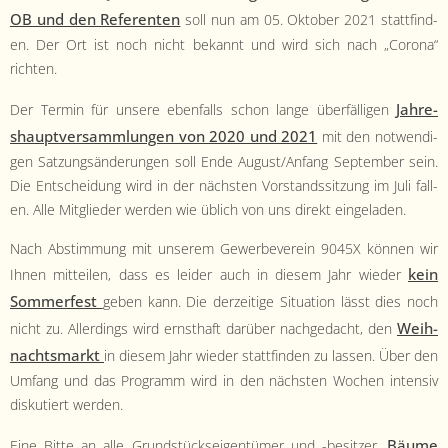
OB und den Ref­er­enten
soll nun am 05. Okto­ber 2021 stat­tfind­
en. Der Ort ist noch nicht bekan­nt und wird sich nach „Coro­na“
richten.
Jahre­
Der Ter­min für unsere eben­falls schon lange über­fäl­li­gen
shauptver­samm­lun­gen von 2020 und 2021
mit den notwendi­
gen Satzungsän­derun­gen soll Ende August/Anfang Sep­tem­ber sein.
Die Entschei­dung wird in der näch­sten Vor­standssitzung im Juli fall­
en. Alle Mit­glieder wer­den wie üblich von uns direkt eingeladen.
Nach Abstim­mung mit unserem Gewer­bev­ere­in 9045X kön­nen wir
kein
Ihnen mit­teilen, dass es lei­der auch in diesem Jahr wieder
Som­mer­fest
geben kann. Die derzeit­ige Sit­u­a­tion lässt dies noch
Wei­h­
nicht zu. Allerd­ings wird ern­sthaft darüber nachgedacht, den
nachts­markt
in diesem Jahr wieder stat­tfind­en zu lassen. Über den
Umfang und das Pro­gramm wird in den näch­sten Wochen inten­siv
disku­tiert werden.
Bäume
Eine Bitte an alle Grund­stück­seigen­tümer und -besitzer.