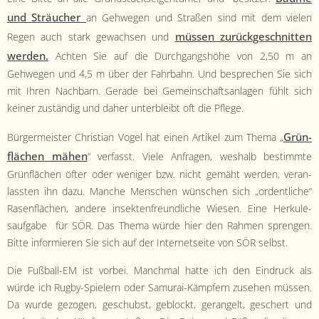
und Sträuch­er
an Gehwe­gen und Straßen sind mit dem vie­len
müssen zurück­geschnit­ten
Regen auch stark gewach­sen und
wer­den.
Acht­en Sie auf die Durch­gang­shöhe von 2,50 m an
Gehwe­gen und 4,5 m über der Fahrbahn. Und besprechen Sie sich
mit Ihren Nach­barn. Ger­ade bei Gemein­schaft­san­la­gen fühlt sich
kein­er zuständig und daher unterbleibt oft die Pflege.
Grün­
Bürg­er­meis­ter Chris­t­ian Vogel hat einen Artikel zum The­ma „
flächen mähen
“ ver­fasst. Viele Anfra­gen, weshalb bes­timmte
Grün­flächen öfter oder weniger bzw. nicht gemäht wer­den, ver­an­
lassten ihn dazu. Manche Men­schen wün­schen sich „ordentliche“
Rasen­flächen, andere insek­ten­fre­undliche Wiesen. Eine Herkule­
sauf­gabe für SÖR. Das The­ma würde hier den Rah­men spren­gen.
Bitte informieren Sie sich auf der Inter­net­seite von SÖR selbst.
Die Fußball-EM ist vor­bei. Manch­mal hat­te ich den Ein­druck als
würde ich Rug­by-Spiel­ern oder Samu­rai-Kämpfern zuse­hen müssen.
Da wurde gezo­gen, geschub­st, geblockt, gerangelt, geschert und