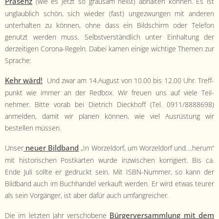
Präsenz
- Satzung
(wie es jet­zt so grausam heißt) abhal­ten kön­nen. Es ist
unglaublich schön, sich wieder (fast) ungezwun­gen mit anderen
- Mitglied werden
unter­hal­ten zu kön­nen, ohne dass ein Bild­schirm oder Tele­fon
genutzt wer­den muss. Selb­stver­ständlich unter Ein­hal­tung der
- Flyer
derzeit­i­gen Coro­na-Regeln. Dabei kamen einige wichtige The­men zur
Sprache:
- Kontakt
Kehr wärd!
Und zwar am 14.August von 10.00 bis 12.00 Uhr. Tre­ff­
punkt wie immer an der Red­box. Wir freuen uns auf viele Teil­
nehmer. Bitte vor­ab bei Diet­rich Dieck­hoff (Tel. 0911/8888698)
anmelden, damit wir pla­nen kön­nen, wie viel Aus­rüs­tung wir
bestellen müssen.
neuer Bild­band
Unser
„In Worzel­dorf, um Worzel­dorf und….herum“
mit his­torischen Postkarten wurde inzwis­chen kor­rigiert. Bis ca.
Ende Juli sollte er gedruckt sein. Mit ISBN-Num­mer, so kann der
Bild­band auch im Buch­han­del verkauft wer­den. Er wird etwas teur­er
als sein Vorgänger, ist aber dafür auch umfangreicher.
Bürg­erver­samm­lung mit dem
Die im let­zten Jahr ver­schobene