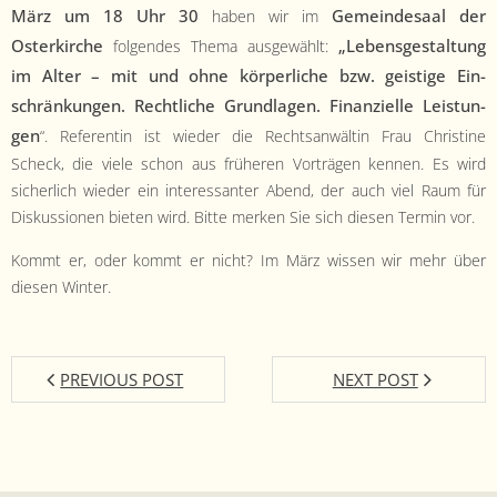
März um 18 Uhr 30
Gemein­de­saal der
haben wir im
Osterkirche
„Lebens­gestal­tung
fol­gen­des The­ma aus­gewählt:
im Alter – mit und ohne kör­per­liche bzw. geistige Ein­
schränkun­gen. Rechtliche
Grund­la­gen. Finanzielle Leis­tun­
gen
“. Ref­er­entin ist wieder die Recht­san­wältin Frau Chris­tine
Scheck, die viele schon aus früheren Vorträ­gen ken­nen. Es wird
sicher­lich wieder ein inter­es­san­ter Abend, der auch viel Raum für
Diskus­sio­nen bieten wird. Bitte merken Sie sich diesen Ter­min vor.
Kommt er, oder kommt er nicht? Im März wis­sen wir mehr über
diesen Winter.
PREVIOUS POST
NEXT POST