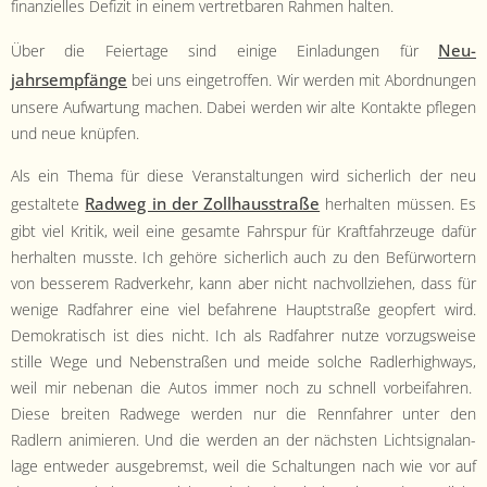
finanzielles Defiz­it in einem vertret­baren Rah­men halten.
Neu­
Über die Feiertage sind einige Ein­ladun­gen für
jahrsempfänge
bei uns eingetrof­fen. Wir wer­den mit Abor­d­nun­gen
unsere Aufwartung machen. Dabei wer­den wir alte Kon­tak­te pfle­gen
und neue knüpfen.
Als ein The­ma für diese Ver­anstal­tun­gen wird sicher­lich der neu
Rad­weg in der Zoll­hausstraße
gestal­tete
her­hal­ten müssen. Es
gibt viel Kri­tik, weil eine gesamte Fahrspur für Kraft­fahrzeuge dafür
her­hal­ten musste. Ich gehöre sicher­lich auch zu den Befür­wortern
von besserem Rad­verkehr, kann aber nicht nachvol­lziehen, dass für
wenige Rad­fahrer eine viel befahrene Haupt­straße geopfert wird.
Demokratisch ist dies nicht. Ich als Rad­fahrer nutze vorzugsweise
stille Wege und Neben­straßen und mei­de solche Radler­high­ways,
weil mir nebe­nan die Autos immer noch zu schnell vor­beifahren.
Diese bre­it­en Rad­wege wer­den nur die Ren­n­fahrer unter den
Radlern ani­mieren. Und die wer­den an der näch­sten Lichtsig­nalan­
lage entwed­er aus­ge­bremst, weil die Schal­tun­gen nach wie vor auf