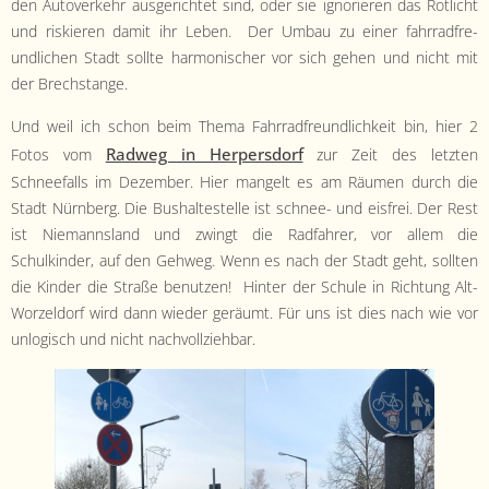
den Autoverkehr aus­gerichtet sind, oder sie ignori­eren das Rotlicht
und riskieren damit ihr Leben. Der Umbau zu ein­er fahrrad­fre­
undlichen Stadt sollte har­monis­ch­er vor sich gehen und nicht mit
der Brechstange.
Und weil ich schon beim The­ma Fahrrad­fre­undlichkeit bin, hier 2
Rad­weg in Her­pers­dorf
Fotos vom
zur Zeit des let­zten
Schneefalls im Dezem­ber. Hier man­gelt es am Räu­men durch die
Stadt Nürn­berg. Die Bushal­testelle ist schnee- und eis­frei. Der Rest
ist Nie­manns­land und zwingt die Rad­fahrer, vor allem die
Schulkinder, auf den Gehweg. Wenn es nach der Stadt geht, soll­ten
die Kinder die Straße benutzen! Hin­ter der Schule in Rich­tung Alt-
Worzel­dorf wird dann wieder geräumt. Für uns ist dies nach wie vor
unl­o­gisch und nicht nachvollziehbar.