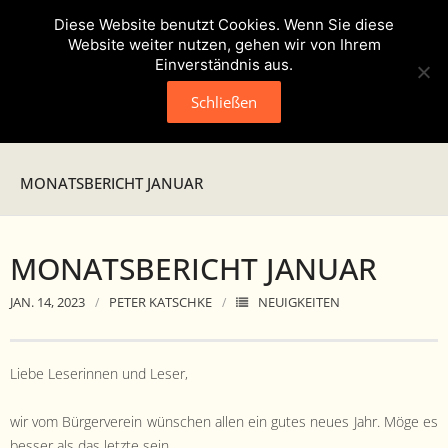
Diese Website benutzt Cookies. Wenn Sie diese
Website weiter nutzen, gehen wir von Ihrem
Einverständnis aus.
Schließen
Neuigkeiten
MONATSBERICHT JANUAR
Presse
MONATSBERICHT JANUAR
Veranstaltungen
JAN. 14, 2023
PETER KATSCHKE
NEUIGKEITEN
Verein
- Geschichte
Liebe Leserin­nen und Leser,
- Unser Team
wir vom Bürg­ervere­in wün­schen allen ein gutes neues Jahr. Möge es
bess­er als das let­zte sein.