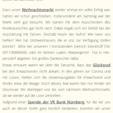
- Satzung
Wei­h­nachts­markt
Dass unser
wieder ein­mal ein voller Erfolg war,
- Mitglied werden
hat­ten wir schon geschrieben. Ins­beson­dere am Sam­stag war der
Markt sehr gut besucht. Wir kamen mit dem Auss­chenken des
- Flyer
Kinder­pun­sches gar nicht nach. Dabei ergab sich ein Defiz­it bei der
Ausstat­tung mit Tassen. Deshalb heute der Aufruf. Wer kann uns
- Kontakt
helfen? Wer hat Glüh­wein­tassen, die er uns zur Ver­fü­gung stellen
kön­nte? Bitte bei unserem 1.Vorsitzenden Diet­rich Dieck­hoff (Tel.
0911/8888698) oder im Kleinen Laden, Marperg­er­str. 16a in Her­
pers­dorf abgeben. Ein großes Dankeschön dafür.
Glück­srad
Etwas erstaunt waren wir über die Tat­sache, dass das
bei den Erwach­se­nen nicht ankam. In den Jahren vor Coro­na und
mit Losen, hiel­ten sich die Gewin­naus­gaben für Erwach­sene und
Kinder etwa die Waage. Doch dieses Mal waren fast nur Kinder am
Glück­srad. Wir über­legen uns bis zum näch­sten Wei­h­nachts­markt,
ob wir wieder auf die Lose umstellen.
Spende der VR Bank Nürn­berg
Auf­grund ein­er
, für die wir uns
auch an dieser Stelle ganz her­zlich bedanken, kon­nten wir unser