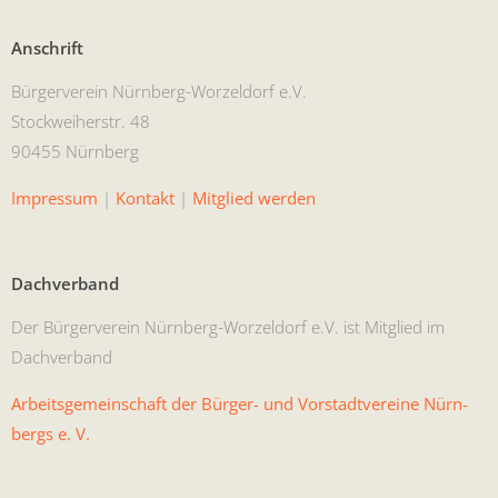
Anschrift
Bürg­ervere­in Nürn­berg-Worzel­dorf e.V.
Stock­wei­her­str. 48
90455 Nürnberg
Impres­sum
|
Kon­takt
|
Mit­glied werden
Dachverband
Der Bürg­ervere­in Nürn­berg-Worzel­dorf e.V. ist Mit­glied im
Dachverband
Arbeits­ge­mein­schaft der Bürg­er- und Vorstadtvere­ine Nürn­
bergs e. V.