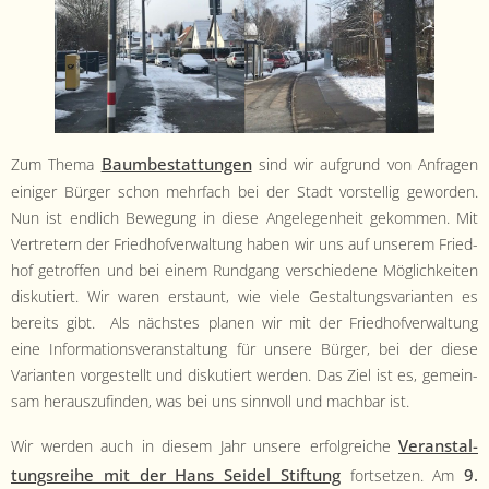
Baumbestat­tun­gen
Zum The­ma
sind wir auf­grund von Anfra­gen
einiger Bürg­er schon mehrfach bei der Stadt vorstel­lig gewor­den.
Nun ist endlich Bewe­gung in diese Angele­gen­heit gekom­men. Mit
Vertretern der Fried­hofver­wal­tung haben wir uns auf unserem Fried­
hof getrof­fen und bei einem Rundgang ver­schiedene Möglichkeit­en
disku­tiert. Wir waren erstaunt, wie viele Gestal­tungsvari­anten es
bere­its gibt. Als näch­stes pla­nen wir mit der Fried­hofver­wal­tung
eine Infor­ma­tionsver­anstal­tung für unsere Bürg­er, bei der diese
Vari­anten vorgestellt und disku­tiert wer­den. Das Ziel ist es, gemein­
sam her­auszufind­en, was bei uns sin­nvoll und mach­bar ist.
Ver­anstal­
Wir wer­den auch in diesem Jahr unsere erfol­gre­iche
tungsrei­he mit der Hans Sei­del Stiftung
9.
fort­set­zen. Am