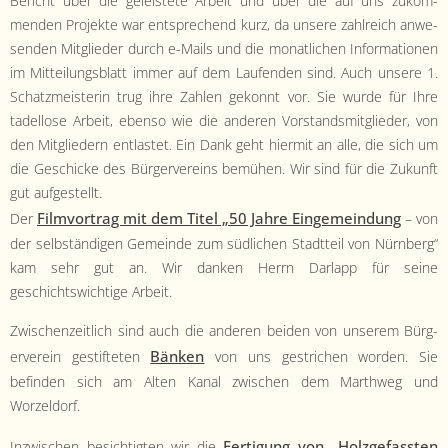
Bericht über die geleis­tete Arbeit und über die auf uns zuk­om­
- Satzung
menden Pro­jek­te war entsprechend kurz, da unsere zahlre­ich anwe­
senden Mit­glieder durch e-Mails und die monatlichen Infor­ma­tio­nen
- Mitglied werden
im Mit­teilungs­blatt immer auf dem Laufend­en sind. Auch unsere 1.
Schatzmeis­terin trug ihre Zahlen gekon­nt vor. Sie wurde für Ihre
- Flyer
tadel­lose Arbeit, eben­so wie die anderen Vor­standsmit­glieder, von
den Mit­gliedern ent­lastet. Ein Dank geht hier­mit an alle, die sich um
- Kontakt
die Geschicke des Bürg­ervere­ins bemühen. Wir sind für die Zukun­ft
gut aufgestellt.
Filmvor­trag mit dem Titel „50 Jahre Einge­mein­dung
Der
– von
der selb­ständi­gen Gemeinde zum südlichen Stadt­teil von Nürn­berg“
kam sehr gut an. Wir danken Her­rn Dar­lapp für seine
geschichtswichtige Arbeit.
Zwis­chen­zeitlich sind auch die anderen bei­den von unserem Bürg­
Bänken
ervere­in ges­tifteten
von uns gestrichen wor­den. Sie
befind­en sich am Alten Kanal zwis­chen dem Marth­weg und
Worzeldorf.
Fer­ti­gung von „Holzge­fassten
Inzwis­chen besichtigten wir die