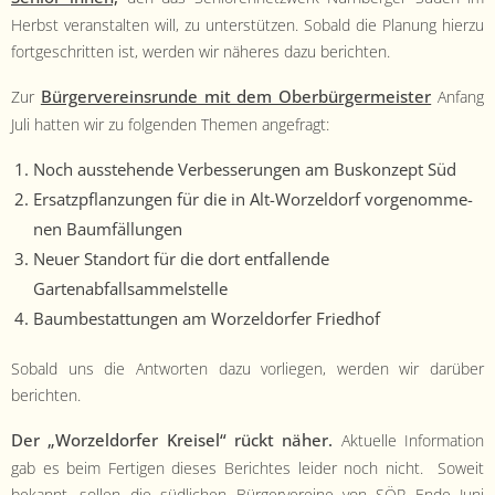
Herb­st ver­anstal­ten will, zu unter­stützen. Sobald die Pla­nung hierzu
fort­geschrit­ten ist, wer­den wir näheres dazu berichten.
Bürg­ervere­in­srunde mit dem Ober­bürg­er­meis­ter
Zur
Anfang
Juli hat­ten wir zu fol­gen­den The­men angefragt:
Noch ausste­hende Verbesserun­gen am Buskonzept Süd
Ersatzpflanzun­gen für die in Alt-Worzel­dorf vorgenomme­
nen Baumfällungen
Neuer Stan­dort für die dort ent­fal­l­ende
Gartenabfallsammelstelle
Baumbestat­tun­gen am Worzel­dor­fer Friedhof
Sobald uns die Antworten dazu vor­liegen, wer­den wir darüber
berichten.
Der „Worzel­dor­fer Kreisel“ rückt näher.
Aktuelle Infor­ma­tion
gab es beim Fer­ti­gen dieses Bericht­es lei­der noch nicht. Soweit