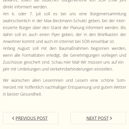
bekan­nt, sollen die südlichen Bürg­ervere­ine von SÖR Ende Juni
direkt informiert wer­den.
Am 6. oder 7. Juli soll es bei uns eine Bürg­erver­samm­lung
(wahrschein­lich in der Max-Beck­mann-Schule) geben, bei der inter­
essierte Bürg­er über den Stand der Pla­nung informiert wer­den. Bis
dahin soll es auch einen Fly­er geben, der in den Briefkas­ten der
Anwohn­er kommt und auch im Inter­net bei SÖR ein­se­hbar ist.
Anfang August soll mit den Bau­maß­nah­men begonnen wer­den,
wenn alle For­mal­itäten erledigt, die Genehmi­gun­gen vor­liegen und
Zuschüsse gesichert sind. Schau mer Mal! Wir müssen uns auf ein
Jahr mit Umleitun­gen und Verkehrs­be­hin­derun­gen einstellen.
Wir wün­schen allen Leserin­nen und Lesern eine schöne Som­
merzeit mit hof­fentlich nach­haltiger Entspan­nung und gutem Wet­ter
in bester Gesundheit.
PREVIOUS POST
NEXT POST