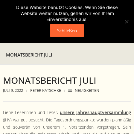
Diese Website benutzt Cookies. Wenn Sie diese
Website weiter nutzen, gehen wir von Ihrem
Einverständnis aus.
Schließen
Neuigkeiten
MONATSBERICHT JULI
Presse
MONATSBERICHT JULI
Veranstaltungen
JULI 9, 2022
PETER KATSCHKE
NEUIGKEITEN
Verein
- Geschichte
unsere Jahre­shauptver­samm­lung
Liebe Leserin­nen und Leser,
(JHV) war gut besucht. Die Tage­sor­d­nungspunk­te wur­den plan­mäßig
- Unser Team
und sou­verän von unserem 1. Vor­sitzen­den vor­ge­tra­gen. Sein