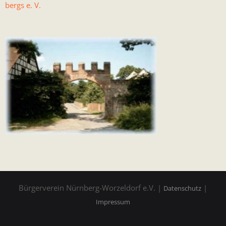
bergs e. V.
Bürgerverein Nürnberg-Worzeldorf e.V. |
|
Datenschutz
Impressum