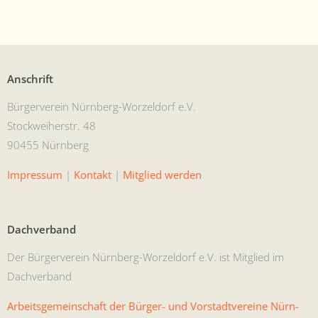
Anschrift
Bürg­ervere­in Nürn­berg-Worzel­dorf e.V.
Stock­wei­her­str. 48
90455 Nürnberg
Impres­sum
|
Kon­takt
|
Mit­glied werden
Dachverband
Der Bürg­ervere­in Nürn­berg-Worzel­dorf e.V. ist Mit­glied im
Dachverband
Arbeits­ge­mein­schaft der Bürg­er- und Vorstadtvere­ine Nürn­