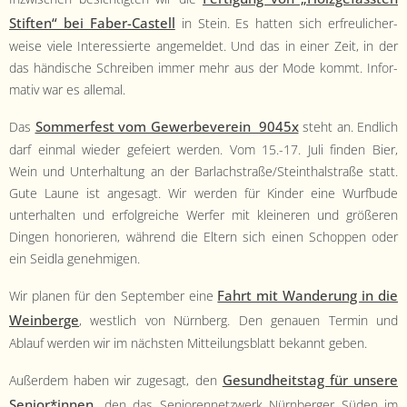
Stiften“ bei Faber-Castell
in Stein. Es hat­ten sich erfreulicher­
weise viele Inter­essierte angemeldet. Und das in ein­er Zeit, in der
das händis­che Schreiben immer mehr aus der Mode kommt. Infor­
ma­tiv war es allemal.
Som­mer­fest vom Gewer­bev­ere­in 9045x
Das
ste­ht an. Endlich
darf ein­mal wieder gefeiert wer­den. Vom 15.-17. Juli find­en Bier,
Wein und Unter­hal­tung an der Barlachstraße/Steinthalstraße statt.
Gute Laune ist ange­sagt. Wir wer­den für Kinder eine Wurf­bude
unter­hal­ten und erfol­gre­iche Wer­fer mit kleineren und größeren
Din­gen hon­ori­eren, während die Eltern sich einen Schop­pen oder
ein Sei­d­la genehmigen.
Fahrt mit Wan­derung in die
Wir pla­nen für den Sep­tem­ber eine
Wein­berge
, west­lich von Nürn­berg. Den genauen Ter­min und
Ablauf wer­den wir im näch­sten Mit­teilungs­blatt bekan­nt geben.
Gesund­heit­stag für unsere
Außer­dem haben wir zuge­sagt, den
Senior*innen,
den das Senioren­net­zw­erk Nürn­berg­er Süden im