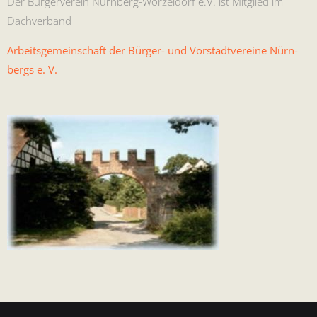
Der Bürg­ervere­in Nürn­berg-Worzel­dorf e.V. ist Mit­glied im
Dachverband
Arbeits­ge­mein­schaft der Bürg­er- und Vorstadtvere­ine Nürn­
bergs e. V.