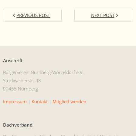
PREVIOUS POST
NEXT POST
Anschrift
Bürg­ervere­in Nürn­berg-Worzel­dorf e.V.
Stock­wei­her­str. 48
90455 Nürnberg
Impres­sum
|
Kon­takt
|
Mit­glied werden
Dachverband