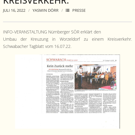
KREISVERKEHR.
- Satzung
JULI 16, 2022
YASMIN DÖRR
PRESSE
- Mitglied werden
- Flyer
INFO-VERANSTALTUNG Nürn­berg­er SÖR erk­lärt den
Umbau der Kreuzung in Worzel­dorf zu einem Kreisverkehr.
- Kontakt
Schwabach­er Tag­blatt vom 16.07.22.