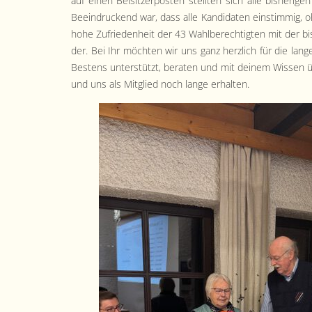
auf einen Beisitzer­posten stell­ten sich alle bish­eri­
Beein­druck­end war, dass alle Kan­di­dat­en ein­stim­mi
hohe Zufrieden­heit der 43 Wahlberechtigten mit der bish­er
der. Bei Ihr möcht­en wir uns ganz her­zlich für die lan­
Bestens unter­stützt, berat­en und mit deinem Wis­sen üb
und uns als Mit­glied noch lange erhalten.