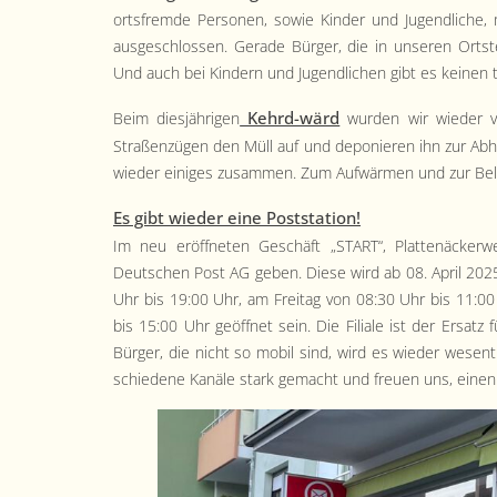
orts­fremde Per­so­n­en, sowie Kinder und Jugendliche, m
aus­geschlossen. Ger­ade Bürg­er, die in unseren Ort­s
Und auch bei Kindern und Jugendlichen gibt es keinen tr
Kehrd-wärd
Beim diesjähri­gen
wur­den wir wieder von
Straßen­zü­gen den Müll auf und deponieren ihn zur Ab
wieder einiges zusam­men. Zum Aufwär­men und zur Bel
Es gibt wieder eine Post­sta­tion!
Im neu eröffneten Geschäft „START“, Plat­tenäck­er­we
Deutschen Post AG geben. Diese wird ab 08. April 2025
Uhr bis 19:00 Uhr, am Fre­itag von 08:30 Uhr bis 11:
bis 15:00 Uhr geöffnet sein. Die Fil­iale ist der Ersatz
Bürg­er, die nicht so mobil sind, wird es wieder wesentl
schiedene Kanäle stark gemacht und freuen uns, einen T