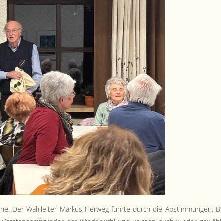
ne. Der Wahlleit­er Markus Her­weg führte durch die Abstim­mungen. B