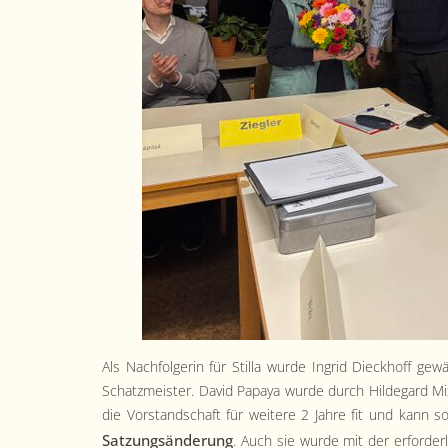
Als Nach­fol­gerin für Stil­la wurde Ingrid Dieck­hoff 
Schatzmeis­ter. David Papaya wurde durch Hilde­gard Mix 
die Vor­stand­schaft für weit­ere 2 Jahre fit und kann 
Satzungsän­derung
. Auch sie wurde mit der erforder­l