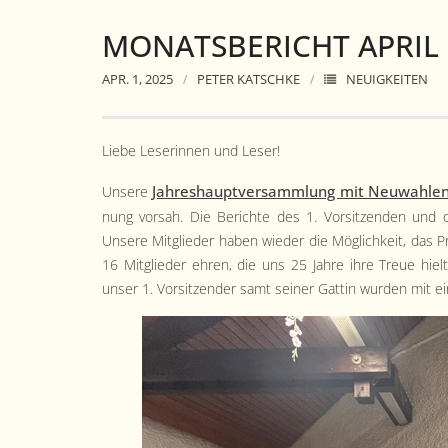
MONATSBERICHT APRIL
APR. 1, 2025
PETER KATSCHKE
NEUIGKEITEN
Liebe Leserin­nen und Leser!
Jahre­shauptver­samm­lung mit Neuwahle
Unsere
nung vor­sah. Die Berichte des 1. Vor­sitzen­den und d
Unsere Mit­glieder haben wieder die Möglichkeit, das Pr
16 Mit­glieder ehren, die uns 25 Jahre ihre Treue hiel­t
unser 1. Vor­sitzen­der samt sein­er Gat­tin wur­den mi