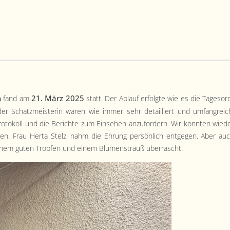
n
21. März 2025
fand am
statt. Der Ablauf erfol­gte wie es die Tage­sor­
er Schatzmeis­terin waren wie immer sehr detail­liert und umfan­gre­ic
o­tokoll und die Berichte zum Ein­se­hen anzu­fordern. Wir kon­nten wied
en. Frau Her­ta Stel­zl nahm die Ehrung per­sön­lich ent­ge­gen. Aber au
t einem guten Tropfen und einem Blu­men­strauß überrascht.