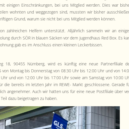
it eini­gen Ein­schränkun­gen, bei uns Mit­glied wer­den. Dies war bish­
teilen wohn­ten und wegge­zo­gen sind, mussten wir bish­er auss­chließe
ifti­gen Grund, warum sie nicht bei uns Mit­glied wer­den können.
 zahlre­ichen Helfern unter­stützt. Alljährlich sam­meln wir an eini­g
hol­ung durch SÖR in blauen Säck­en vor dem Jugend­haus Red Box. Es k
oh­nung gab es im Anschluss einen kleinen Leckerbissen.
g 18, 90455 Nürn­berg, wird es kün­ftig eine neue Part­ner­fil­iale d
 von Mon­tag bis Don­ner­stag von 08:30 Uhr bis 12:00 Uhr und von 14:
00 Uhr und von 12:00 Uhr bis 17:00 Uhr sowie am Sam­stag von 10:00 U
 für die bere­its im let­zten Jahr im REWE- Markt geschlossene. Ger­ade f
ich angenehmer. Auch wir hat­ten uns für eine neue Post­fil­iale über ve
eil dazu beige­tra­gen zu haben.