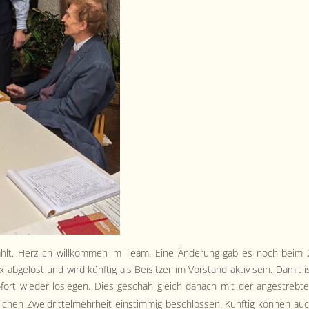
gewählt. Her­zlich willkom­men im Team. Eine Änderung gab es noch beim 
abgelöst und wird kün­ftig als Beisitzer im Vor­stand aktiv sein. Damit i
sofort wieder losle­gen. Dies geschah gle­ich danach mit der angestrebt
ichen Zwei­drit­telmehrheit ein­stim­mig beschlossen. Kün­ftig kön­nen au