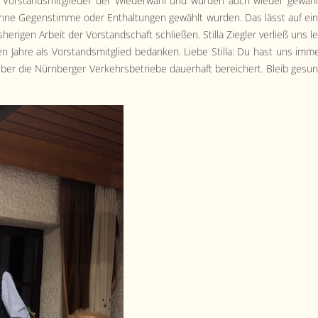
gen Vor­standsmit­glieder der Wieder­wahl und wur­den auch wieder gewähl
g, ohne Gegen­stimme oder Enthal­tun­gen gewählt wur­den. Das lässt auf ei
i­gen Arbeit der Vor­stand­schaft schließen. Stil­la Ziegler ver­ließ uns le
gen Jahre als Vor­standsmit­glied bedanken. Liebe Stil­la: Du hast uns imm
er die Nürn­berg­er Verkehrs­be­triebe dauer­haft bere­ichert. Bleib gesu