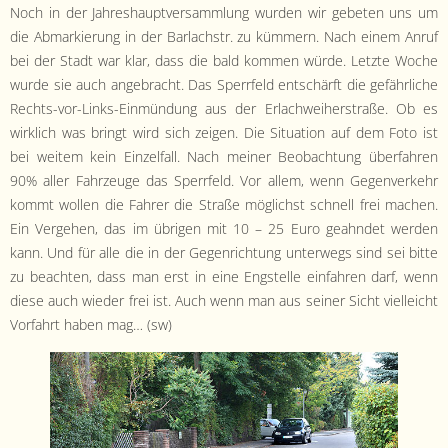
- Satzung
Noch in der Jahre­shauptver­samm­lung wur­den wir gebeten uns um
die Abmarkierung in der Bar­lach­str. zu küm­mern. Nach einem Anruf
- Mitglied werden
bei der Stadt war klar, dass die bald kom­men würde. Let­zte Woche
wurde sie auch ange­bracht. Das Sper­rfeld entschärft die gefährliche
- Flyer
Rechts-vor-Links-Ein­mün­dung aus der Erlach­wei­her­straße. Ob es
wirk­lich was bringt wird sich zeigen. Die Sit­u­a­tion auf dem Foto ist
- Kontakt
bei weit­em kein Einzelfall. Nach mein­er Beobach­tung über­fahren
90% aller Fahrzeuge das Sper­rfeld. Vor allem, wenn Gegen­verkehr
kommt wollen die Fahrer die Straße möglichst schnell frei machen.
Ein Verge­hen, das im übri­gen mit 10 – 25 Euro geah­n­det wer­den
kann. Und für alle die in der Gegen­rich­tung unter­wegs sind sei bitte
zu beacht­en, dass man erst in eine Eng­stelle ein­fahren darf, wenn
diese auch wieder frei ist. Auch wenn man aus sein­er Sicht vielle­icht
Vor­fahrt haben mag… (sw)