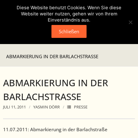
Diese Website benutzt Cookies. Wenn Sie diese
Website weiter nutzen, gehen wir von Ihrem
Einverständnis aus.
Schließen
Neuigkeiten
ABMARKIERUNG IN DER BARLACHSTRASSE
Presse
ABMARKIERUNG IN DER
Veranstaltungen
BARLACHSTRASSE
Verein
JULI 11, 2011
YASMIN DÖRR
PRESSE
- Geschichte
- Unser Team
11.07.2011: Abmarkierung in der Barlachstraße