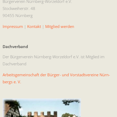
Bürg­ervere­in Nürn­berg-Worzel­dorf e.V.
Stock­wei­her­str. 48
90455 Nürnberg
Impres­sum
|
Kon­takt
|
Mit­glied werden
Dachverband
Der Bürg­ervere­in Nürn­berg-Worzel­dorf e.V. ist Mit­glied im
Dachverband
Arbeits­ge­mein­schaft der Bürg­er- und Vorstadtvere­ine Nürn­
bergs e. V.