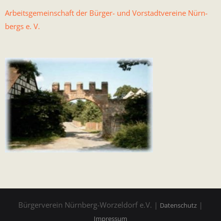
Arbeits­ge­mein­schaft der Bürg­er- und Vorstadtvere­ine Nürn­
bergs e. V.
Bürgerverein Nürnberg-Worzeldorf e.V. |
|
Datenschutz
Impressum