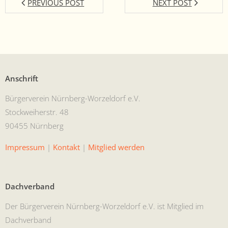
PREVIOUS POST
NEXT POST
Anschrift
Bürg­ervere­in Nürn­berg-Worzel­dorf e.V.
Stock­wei­her­str. 48
90455 Nürnberg
Impres­sum
|
Kon­takt
|
Mit­glied werden
Dachverband
Der Bürg­ervere­in Nürn­berg-Worzel­dorf e.V. ist Mit­glied im
Dachverband