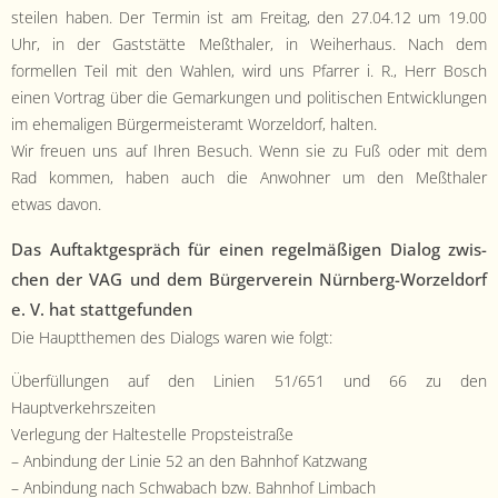
- Satzung
steilen haben. Der Ter­min ist am Fre­itag, den 27.04.12 um 19.00
Uhr, in der Gast­stätte Meßthaler, in Wei­her­haus. Nach dem
- Mitglied werden
formellen Teil mit den Wahlen, wird uns Pfar­rer i. R., Herr Bosch
einen Vor­trag über die Gemarkun­gen und poli­tis­chen Entwick­lun­gen
- Flyer
im ehe­ma­li­gen Bürg­er­meis­ter­amt Worzel­dorf, halten.
Wir freuen uns auf Ihren Besuch. Wenn sie zu Fuß oder mit dem
- Kontakt
Rad kom­men, haben auch die Anwohn­er um den Meßthaler
etwas davon.
Das Auf­tak­t­ge­spräch für einen regelmäßi­gen Dia­log zwis­
chen der VAG und dem Bürg­ervere­in Nürn­berg-Worzel­dorf
e. V. hat stattgefunden
Die Haupt­the­men des Dialogs waren wie folgt:
Über­fül­lun­gen auf den Lin­ien 51/651 und 66 zu den
Hauptverkehrszeiten
Ver­legung der Hal­testelle Propsteistraße
– Anbindung der Lin­ie 52 an den Bahn­hof Katzwang
– Anbindung nach Schwabach bzw. Bahn­hof Limbach