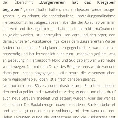
„Bürg­ervere­in hat das Kriegs­beil
der Über­schrift
begraben“
gele­sen hat­te, hätte ich es am lieb­sten wieder aus­ge­
graben. Ja, es stimmt, die Städte­bauliche Entwick­lungs­maß­nahme
Her­pers­dorf ist fast abgeschlossen, aber das der Ablauf so ver­harm­
lost wird und die ange­blich geschaf­fe­nen Infra­struk­tur­maß­nah­men
so gelobt wer­den, ist unerträglich. Den Zorn und den Ärg­er, den
damals unsere 1. Vor­sitzende Inge Rossa dem Bau­ref­er­enten Wal­ter
Ander­le und seinen Stadt­plan­ern ent­ge­gen­brachte, war mehr als
notwendig und hat let­z­tendlich auch zum Umdenken geführt. Was
an Bebau­ung in Her­pers­dorf- Nord und Süd geplant war, wird heute
ver­schwiegen. Nur mit dem Druck des Bürg­ervere­ins wurde von den
dama­li­gen Plä­nen abge­gan­gen. Dafür heute die ver­ant­wortlichen
beim Regiebe­trieb zu loben, ist ein­fach daneben gelangt.
Nun noch ein paar Sätze zu den Infra­struk­turen. Es trifft zu, dass in
den Neubauge­bi­eten die Kanal­rohre ver­legt wur­den und oben drauf
auch neue Straßen angelegt und geteert wur­den. Aber das war es
auch schon. Die Bau­fahrzeuge haben die anderen Straßen belastet
und beschädigt und durch die Anbindung mit dem Kanal und den
vie­len Leitun­gen wurde die Röthes­traße und die Kubin­straße fast