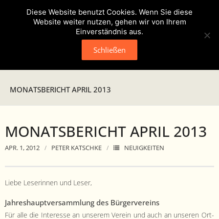
Diese Website benutzt Cookies. Wenn Sie diese
Website weiter nutzen, gehen wir von Ihrem
Einverständnis aus.
Schließen
Neuigkeiten
MONATSBERICHT APRIL 2013
Presse
MONATSBERICHT APRIL 2013
Veranstaltungen
APR. 1, 2012
PETER KATSCHKE
NEUIGKEITEN
Verein
- Geschichte
Liebe Leserin­nen und Leser,
- Unser Team
Jahre­shauptver­samm­lung des Bürgervereins
Für alle die Inter­esse an unserem Vere­in und auch an unseren Ort­