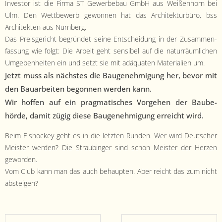
Investor ist die Fir­ma ST Gewer­be­bau GmbH aus Weißen­horn bei
Ulm. Den Wet­tbe­werb gewon­nen hat das Architek­tur­büro, bss
Architek­ten aus Nürnberg.
Das Preis­gericht begrün­det seine Entschei­dung in der Zusam­men­
fas­sung wie fol­gt: Die Arbeit geht sen­si­bel auf die natur­räum­lichen
Umgeben­heit­en ein und set­zt sie mit adäquat­en Mate­ri­alien um.
Jet­zt muss als näch­stes die Bau­genehmi­gung her, bevor mit
den Bauar­beit­en begonnen wer­den kann.
Wir hof­fen auf ein prag­ma­tis­ches Vorge­hen der Baube­
hörde, damit zügig diese Bau­genehmi­gung erre­icht wird.
Beim Eishock­ey geht es in die let­zten Run­den. Wer wird Deutsch­er
Meis­ter wer­den? Die Straub­inger sind schon Meis­ter der Herzen
geworden.
Vom Club kann man das auch behaupten. Aber reicht das zum nicht
absteigen?