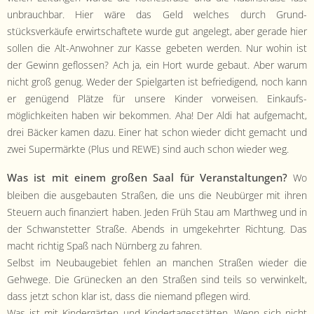
unbrauch­bar. Hier wäre das Geld welch­es durch Grund­
stücksverkäufe erwirtschaftete wurde gut angelegt, aber ger­ade hier
sollen die Alt-Anwohn­er zur Kasse gebeten wer­den. Nur wohin ist
der Gewinn geflossen? Ach ja, ein Hort wurde gebaut. Aber warum
nicht groß genug. Wed­er der Spiel­gar­ten ist befriedi­gend, noch kann
er genü­gend Plätze für unsere Kinder vor­weisen. Einkauf­s­
möglichkeit­en haben wir bekom­men. Aha! Der Aldi hat aufgemacht,
drei Bäck­er kamen dazu. Ein­er hat schon wieder dicht gemacht und
zwei Super­märk­te (Plus und REWE) sind auch schon wieder weg.
Was ist mit einem großen Saal für Ver­anstal­tun­gen?
Wo
bleiben die aus­ge­baut­en Straßen, die uns die Neubürg­er mit ihren
Steuern auch finanziert haben. Jeden Früh Stau am Marth­weg und in
der Schwanstet­ter Straße. Abends in umgekehrter Rich­tung. Das
macht richtig Spaß nach Nürn­berg zu fahren.
Selb­st im Neubauge­bi­et fehlen an manchen Straßen wieder die
Gehwege. Die Grü­neck­en an den Straßen sind teils so ver­winkelt,
dass jet­zt schon klar ist, dass die nie­mand pfle­gen wird.
Was ist mit Kindergärten und Kindertagesstät­ten. Wenn sich nicht