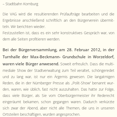
– Stadt­bahn Kornburg
Die VAG wird die resul­tieren­den Prü­faufträge bear­beit­en und die
Ergeb­nisse anschließend schriftlich an den Bürg­ervere­in über­mit­
teln. Wir bericht­en wieder.
Festzustellen ist, dass es ein sehr kon­struk­tives Gespräch war, von
dem alle Seit­en prof­i­tieren werden.
Bei der Bürg­erver­samm­lung, am 28. Feb­ru­ar 2012, in der
Turn­halle der Max-Beck­mann- Grund­schule in Worzel­dorf,
waren viele Bürg­er anwe­send.
Soweit erfreulich. Dass die mul­ti­
me­di­ale Show der Stadtver­wal­tung zum Teil ver­al­tet, schön­gere­det
und zu lang war, ist nur ein Ärg­er­nis gewe­sen. Die lan­gat­mi­gen
Reden, die in der Nürn­berg­er Presse als „Polit-Show“ benan­nt wur­
den, waren, wie üblich, fast nicht auszuhal­ten. Das hat­te zur Folge,
dass viele Bürg­er, als Sie vom Ober­bürg­er­meis­ter ihr Red­erecht
eingeräumt beka­men, schon gegan­gen waren. Dadurch verkürzte
sich zwar der Abend, aber nicht alle The­men, die uns in unseren
Ort­steilen beschäfti­gen, wur­den angesprochen.