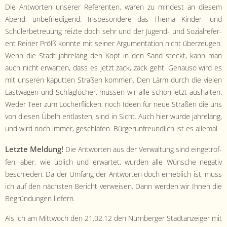
Die Antworten unser­er Ref­er­enten, waren zu min­d­est an diesem
Abend, unbe­friedi­gend. Ins­beson­dere das The­ma Kinder- und
Schüler­be­treu­ung reizte doch sehr und der Jugend- und Sozial­ref­er­
ent Rein­er Prölß kon­nte mit sein­er Argu­men­ta­tion nicht überzeu­gen.
Wenn die Stadt jahre­lang den Kopf in den Sand steckt, kann man
auch nicht erwarten, dass es jet­zt zack, zack geht. Genau­so wird es
mit unseren kaput­ten Straßen kom­men. Den Lärm durch die vie­len
Last­wa­gen und Schlaglöch­er, müssen wir alle schon jet­zt aushal­ten.
Wed­er Teer zum Löcher­flick­en, noch Ideen für neue Straßen die uns
von diesen Übeln ent­las­ten, sind in Sicht. Auch hier wurde jahre­lang,
und wird noch immer, geschlafen. Bürgerun­fre­undlich ist es allemal.
Let­zte Mel­dung!
Die Antworten aus der Ver­wal­tung sind eingetrof­
fen, aber, wie üblich und erwartet, wur­den alle Wün­sche neg­a­tiv
beschieden. Da der Umfang der Antworten doch erhe­blich ist, muss
ich auf den näch­sten Bericht ver­weisen. Dann wer­den wir Ihnen die
Begrün­dun­gen liefern.
Als ich am Mittwoch den 21.02.12 den Nürn­berg­er Stad­tanzeiger mit