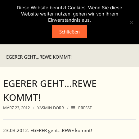
Diese Website benutzt Cookies. Wenn Sie diese
Website weiter nutzen, gehen wir von Ihrem
Einverständnis aus.
Schließen
Neuigkeiten
EGERER GEHT…REWE KOMMT!
Presse
EGERER GEHT…REWE
Veranstaltungen
KOMMT!
Verein
MÄRZ 23, 2012
YASMIN DÖRR
PRESSE
- Geschichte
- Unser Team
23.03.2012: EGERER geht…REWE kommt!