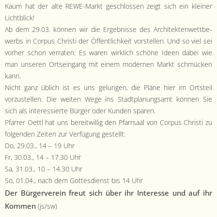
- Satzung
Kaum hat der alte REWE-Markt geschlossen zeigt sich ein klein­er
Licht­blick!
- Mitglied werden
Ab dem 29.03. kön­nen wir die Ergeb­nisse des Architek­ten­wet­tbe­
werbs in Cor­pus Christi der Öffentlichkeit vorstellen. Und so viel sei
- Flyer
vorher schon ver­rat­en: Es waren wirk­lich schöne Ideen dabei wie
man unseren Ort­sein­gang mit einem mod­er­nen Markt schmück­en
- Kontakt
kann.
Nicht ganz üblich ist es uns gelun­gen, die Pläne hier im Ort­steil
vorzustellen. Die weit­en Wege ins Stadt­pla­nungsamt kön­nen Sie
sich als inter­essierte Bürg­er oder Kun­den sparen.
Pfar­rer Oet­tl hat uns bere­itwillig den Pfarrsaal von Cor­pus Christi zu
fol­gen­den Zeit­en zur Ver­fü­gung gestellt:
Do, 29.03., 14 – 19 Uhr
Fr, 30.03., 14 – 17.30 Uhr
Sa, 31.03., 10 – 14.30 Uhr
So, 01.04., nach dem Gottes­di­enst bis 14 Uhr
Der Bürg­ervere­in freut sich über ihr Inter­esse und auf ihr
Kom­men
(js/sw)