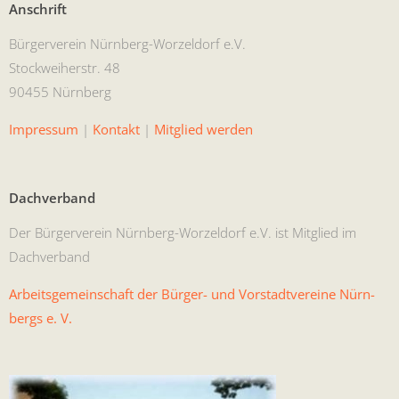
Anschrift
Bürg­ervere­in Nürn­berg-Worzel­dorf e.V.
Stock­wei­her­str. 48
90455 Nürnberg
Impres­sum
|
Kon­takt
|
Mit­glied werden
Dachverband
Der Bürg­ervere­in Nürn­berg-Worzel­dorf e.V. ist Mit­glied im
Dachverband
Arbeits­ge­mein­schaft der Bürg­er- und Vorstadtvere­ine Nürn­
bergs e. V.