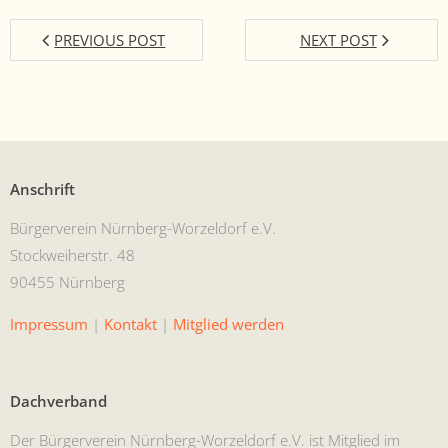
PREVIOUS POST
NEXT POST
Anschrift
Bürg­ervere­in Nürn­berg-Worzel­dorf e.V.
Stock­wei­her­str. 48
90455 Nürnberg
Impres­sum
|
Kon­takt
|
Mit­glied werden
Dachverband
Der Bürg­ervere­in Nürn­berg-Worzel­dorf e.V. ist Mit­glied im