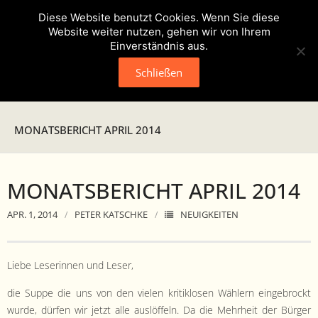
Diese Website benutzt Cookies. Wenn Sie diese
Website weiter nutzen, gehen wir von Ihrem
Einverständnis aus.
Schließen
Neuigkeiten
MONATSBERICHT APRIL 2014
Presse
MONATSBERICHT APRIL 2014
Veranstaltungen
APR. 1, 2014
PETER KATSCHKE
NEUIGKEITEN
Verein
- Geschichte
Liebe Leserin­nen und Leser,
- Unser Team
die Suppe die uns von den vie­len kri­tik­losen Wäh­lern einge­brockt
wurde, dür­fen wir jet­zt alle aus­löf­feln. Da die Mehrheit der Bürg­er