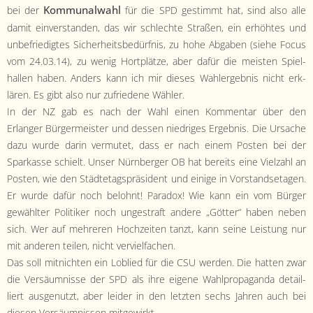
- Satzung
Kom­mu­nal­wahl
bei der
für die SPD ges­timmt hat, sind also alle
damit ein­ver­standen, das wir schlechte Straßen, ein erhöht­es und
- Mitglied werden
unbe­friedigtes Sicher­heits­bedürf­nis, zu hohe Abgaben (siehe Focus
vom 24.03.14), zu wenig Hort­plätze, aber dafür die meis­ten Spiel­
- Flyer
hallen haben. Anders kann ich mir dieses Wahlergeb­nis nicht erk­
lären. Es gibt also nur zufriedene Wähler.
- Kontakt
In der NZ gab es nach der Wahl einen Kom­men­tar über den
Erlanger Bürg­er­meis­ter und dessen niedriges Ergeb­nis. Die Ursache
dazu wurde darin ver­mutet, dass er nach einem Posten bei der
Sparkasse schielt. Unser Nürn­berg­er OB hat bere­its eine Vielzahl an
Posten, wie den Städte­tagspräsi­dent und einige in Vor­stand­se­ta­gen.
Er wurde dafür noch belohnt! Para­dox! Wie kann ein vom Bürg­er
gewählter Poli­tik­er noch unges­traft andere „Göt­ter“ haben neben
sich. Wer auf mehreren Hochzeit­en tanzt, kann seine Leis­tung nur
mit anderen teilen, nicht vervielfachen.
Das soll mit­nicht­en ein Loblied für die CSU wer­den. Die hat­ten zwar
die Ver­säum­nisse der SPD als ihre eigene Wahl­pro­pa­gan­da detail­
liert aus­genutzt, aber lei­der in den let­zten sechs Jahren auch bei