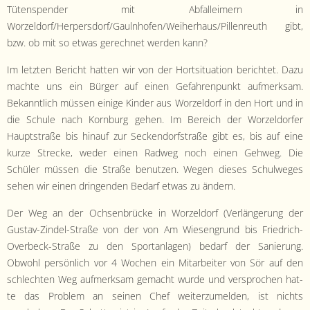
Tüten­spender mit Abfall­eimern in
Worzeldorf/Herpersdorf/Gaulnhofen/Weiherhaus/Pillenreuth gibt,
bzw. ob mit so etwas gerech­net wer­den kann?
Im let­zten Bericht hat­ten wir von der Hort­si­t­u­a­tion berichtet. Dazu
machte uns ein Bürg­er auf einen Gefahren­punkt aufmerk­sam.
Bekan­ntlich müssen einige Kinder aus Worzel­dorf in den Hort und in
die Schule nach Korn­burg gehen. Im Bere­ich der Worzel­dor­fer
Haupt­straße bis hin­auf zur Seck­endorf­s­traße gibt es, bis auf eine
kurze Strecke, wed­er einen Rad­weg noch einen Gehweg. Die
Schüler müssen die Straße benutzen. Wegen dieses Schul­weges
sehen wir einen drin­gen­den Bedarf etwas zu ändern.
Der Weg an der Ochsen­brücke in Worzel­dorf (Ver­längerung der
Gus­tav-Zin­del-Straße von der von Am Wiesen­grund bis Friedrich-
Over­beck-Straße zu den Sportan­la­gen) bedarf der Sanierung.
Obwohl per­sön­lich vor 4 Wochen ein Mitar­beit­er von Sör auf den
schlecht­en Weg aufmerk­sam gemacht wurde und ver­sprochen hat­
te das Prob­lem an seinen Chef weit­erzumelden, ist nichts