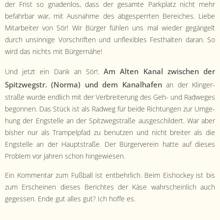
der Frist so gnaden­los, dass der gesamte Park­platz nicht mehr
befahrbar war, mit Aus­nahme des abges­per­rten Bere­ich­es. Liebe
Mitar­beit­er von Sör! Wir Bürg­er fühlen uns mal wieder gegän­gelt
durch unsin­nige Vorschriften und unflex­i­bles Fes­thal­ten daran. So
wird das nichts mit Bürgernähe!
Am Alten Kanal zwis­chen der
Und jet­zt ein Dank an Sör!.
Spitzwegstr. (Nor­ma) und dem Kanal­hafen
an der Klinger­
straße wurde endlich mit der Ver­bre­iterung des Geh- und Rad­weges
begonnen. Das Stück ist als Rad­weg für bei­de Rich­tun­gen zur Umge­
hung der Eng­stelle an der Spitzwegstraße aus­geschildert. War aber
bish­er nur als Tram­pelp­fad zu benutzen und nicht bre­it­er als die
Eng­stelle an der Haupt­straße. Der Bürg­ervere­in hat­te auf dieses
Prob­lem vor Jahren schon hingewiesen.
Ein Kom­men­tar zum Fußball ist ent­behrlich. Beim Eishock­ey ist bis
zum Erscheinen dieses Bericht­es der Käse wahrschein­lich auch
gegessen. Ende gut alles gut? Ich hoffe es.