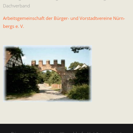
Dachverband
Arbeits­ge­mein­schaft der Bürg­er- und Vorstadtvere­ine Nürn­
bergs e. V.