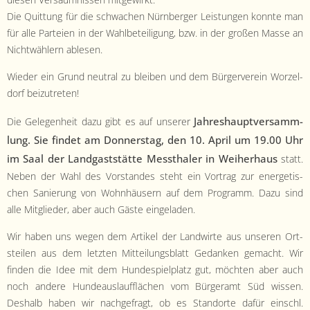
diesen Ver­säum­nis­sen mitgewirkt.
Die Quit­tung für die schwachen Nürn­berg­er Leis­tun­gen kon­nte man
für alle Parteien in der Wahlbeteili­gung, bzw. in der großen Masse an
Nichtwäh­lern ablesen.
Wieder ein Grund neu­tral zu bleiben und dem Bürg­ervere­in Worzel­
dorf beizutreten!
Jahre­shauptver­samm­
Die Gele­gen­heit dazu gibt es auf unser­er
lung. Sie find­et am Don­ner­stag, den 10. April um 19.00 Uhr
im Saal der Landgast­stätte Messthaler in Wei­her­haus
statt.
Neben der Wahl des Vor­standes ste­ht ein Vor­trag zur ener­getis­
chen Sanierung von Wohn­häusern auf dem Pro­gramm. Dazu sind
alle Mit­glieder, aber auch Gäste eingeladen.
Wir haben uns wegen dem Artikel der Land­wirte aus unseren Ort­
steilen aus dem let­zten Mit­teilungs­blatt Gedanken gemacht. Wir
find­en die Idee mit dem Hun­de­spielplatz gut, möcht­en aber auch
noch andere Hun­deaus­lauf­flächen vom Bürg­er­amt Süd wis­sen.
Deshalb haben wir nachge­fragt, ob es Stan­dorte dafür ein­schl.