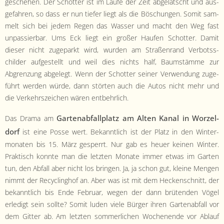
geschehen. Der Schot­ter ist im Laufe der Zeit abge­latscht und aus­
ge­fahren, so dass er nun tiefer liegt als die Böschun­gen. Somit sam­
melt sich bei jedem Regen das Wass­er und macht den Weg fast
unpassier­bar. Ums Eck liegt ein großer Haufen Schot­ter. Damit
dieser nicht zugeparkt wird, wur­den am Straßen­rand Ver­botss­
childer aufgestellt und weil dies nichts half, Baum­stämme zur
Abgren­zung abgelegt. Wenn der Schot­ter sein­er Ver­wen­dung zuge­
führt wer­den würde, dann störten auch die Autos nicht mehr und
die Verkehrsze­ichen wären entbehrlich.
Garten­ab­fallplatz am Alten Kanal in Worzel­
Das Dra­ma am
dorf
ist eine Posse wert. Bekan­ntlich ist der Platz in den Win­ter­
monat­en bis 15. März ges­per­rt. Nur gab es heuer keinen Win­ter.
Prak­tisch kon­nte man die let­zten Monate immer etwas im Garten
tun, den Abfall aber nicht los brin­gen. Ja, ja schon gut, kleine Men­gen
nimmt der Recy­cling­hof an. Aber was ist mit dem Heck­en­schnitt, der
bekan­ntlich bis Ende Feb­ru­ar, wegen der dann brü­ten­den Vögel
erledigt sein sollte? Somit luden viele Bürg­er ihren Garten­ab­fall vor
dem Git­ter ab. Am let­zten som­mer­lichen Woch­enende vor Ablauf