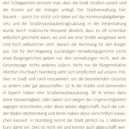
den Schlag­worten ver­ste­ht man, dass die Stadt Straßen saniert und
die Kosten auf die Anlieger umlegt. Die Stadtver­wal­tung, hier
Bauamt – sprich Sör stützt sich dabei auf das Kom­mu­nal­ab­gabenge­
setz und die Straße­naus­baubeitragssatzung. In der Ver­anstal­tung
wurde durch real­is­tis­che Beispiele deut­lich, dass es oft schein­bar
willkür­lich geschieht wann, wo und wie eine Straße aus­ge­baut wird.
Und noch willkür­lich­er sieht danach die Rech­nung für den Bürg­er
aus. Die für den Klageweg zuständi­gen Ver­wal­tungs­gerichte (nicht
etwa Bürg­erg­erichte) geben nur den Ver­wal­tun­gen recht, weil die
Geset­zes­lage nichts anderes zulässt. Nicht nur die Bürg­erini­tia­tive
Altenfurt-Fis­chbach Nürn­berg sieht sich verpflichtet auf unsere Poli­
tik­er in Stadt und Land einzuwirken, um die beste­hen­den Geset­ze
zu ändern oder gar abzuschaf­fen. 62 % der Städte und Gemein­den
in Bay­ern haben eine Straße­naus­bausatzung. 38 % sehen darin
keine Notwendigkeit, oder haben sich wegen der Ungerechtigkeit­en
dage­gen entsch­ieden, oder diese wieder abgeschafft. Auch die Län­
der Baden-Würt­tem­berg und Berlin haben diese Vorschriften inzwis­
chen kassiert. In Nürn­berg nimmt die Stadt jährlich ca. 2 Mil­lio­nen
Euro damit ein. Dies ist nicht viel und kön­nte auch abgeschafft wer­