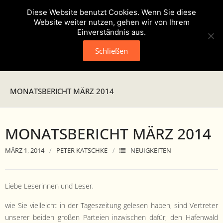
Diese Website benutzt Cookies. Wenn Sie diese
Website weiter nutzen, gehen wir von Ihrem
Einverständnis aus.
Schließen
Neuigkeiten
MONATSBERICHT MÄRZ 2014
Presse
MONATSBERICHT MÄRZ 2014
Veranstaltungen
MÄRZ 1, 2014
PETER KATSCHKE
NEUIGKEITEN
Verein
- Geschichte
Liebe Leserin­nen und Leser,
- Unser Team
wie Sie vielle­icht in der Tageszeitung gele­sen haben, sind Vertreter
unser­er bei­den großen Parteien inzwis­chen dafür, den Hafen­wald