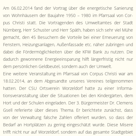
Am 06.02.2014 fand der Vor­trag über die ener­getis­che Sanierung
von Wohn­häusern der Bau­jahre 1950 – 1980 im Pfarrsaal von Cor­
pus Christi statt. Die Vor­tra­gen­den des Umweltamtes der Stadt
Nürn­berg, Herr Schus­ter und Herr Späth, haben sich sehr viel Mühe
gemacht, den 45 Besuch­ern die Vorteile bei ein­er Erneuerung von
Fen­stern, Heizungsan­la­gen, Außen­fas­sade etc. näher zubrin­gen und
dabei die För­der­möglichkeit­en über die KFW Bank zu nutzen. Die
dadurch gewonnene Energieeinsparung hil­ft länger­fristig nicht nur
dem per­sön­lichen Geld­beu­tel, son­dern auch der Umwelt.
Eine weit­ere Ver­anstal­tung im Pfarrsaal von Cor­pus Christi war am
18.02.2014, an dem Abge­sandte unseres Vere­ines teilgenom­men
hat­ten. Der CSU Ortsvere­in Worzel­dorf hat­te zu ein­er Infor­ma­
tionsver­anstal­tung über die Sit­u­a­tio­nen bei den Kindergärten, dem
Hort und der Schulen ein­ge­laden. Der 3. Bürg­er­meis­ter Dr. Clemens
Gsell referierte über dieses The­ma. Er berichtete zunächst, dass
von der Ver­wal­tung falsche Zahlen offeriert wur­den, so dass der
Bedarf an Hort­plätzen zu ger­ing eingeschätzt wurde. Diese Mis­ere
trifft nicht nur auf Worzel­dorf, son­dern auf das gesamte Stadt­ge­bi­et