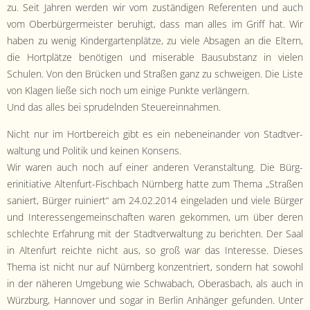
zu. Seit Jahren wer­den wir vom zuständi­gen Ref­er­enten und auch
vom Ober­bürg­er­meis­ter beruhigt, dass man alles im Griff hat. Wir
haben zu wenig Kinder­garten­plätze, zu viele Absagen an die Eltern,
die Hort­plätze benöti­gen und mis­er­able Bausub­stanz in vie­len
Schulen. Von den Brück­en und Straßen ganz zu schweigen. Die Liste
von Kla­gen ließe sich noch um einige Punk­te verlängern.
Und das alles bei sprudel­nden Steuereinnahmen.
Nicht nur im Hort­bere­ich gibt es ein nebeneinan­der von Stadtver­
wal­tung und Poli­tik und keinen Konsens.
Wir waren auch noch auf ein­er anderen Ver­anstal­tung. Die Bürg­
erini­tia­tive Altenfurt-Fis­chbach Nürn­berg hat­te zum The­ma „Straßen
saniert, Bürg­er ruiniert“ am 24.02.2014 ein­ge­laden und viele Bürg­er
und Inter­es­sen­ge­mein­schaften waren gekom­men, um über deren
schlechte Erfahrung mit der Stadtver­wal­tung zu bericht­en. Der Saal
in Altenfurt reichte nicht aus, so groß war das Inter­esse. Dieses
The­ma ist nicht nur auf Nürn­berg konzen­tri­ert, son­dern hat sowohl
in der näheren Umge­bung wie Schwabach, Oberas­bach, als auch in
Würzburg, Han­nover und sog­ar in Berlin Anhänger gefun­den. Unter