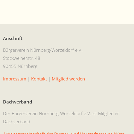
Anschrift
Bürg­ervere­in Nürn­berg-Worzel­dorf e.V.
Stock­wei­her­str. 48
90455 Nürnberg
Impres­sum
|
Kon­takt
|
Mit­glied werden
Dachverband
Der Bürg­ervere­in Nürn­berg-Worzel­dorf e.V. ist Mit­glied im
Dachverband