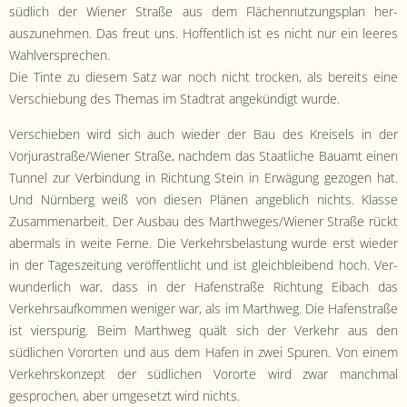
- Satzung
südlich der Wiener Straße aus dem Flächen­nutzungs­plan her­
auszunehmen. Das freut uns. Hof­fentlich ist es nicht nur ein leeres
- Mitglied werden
Wahlversprechen.
Die Tinte zu diesem Satz war noch nicht trock­en, als bere­its eine
- Flyer
Ver­schiebung des The­mas im Stad­trat angekündigt wurde.
- Kontakt
Ver­schieben wird sich auch wieder der Bau des Kreisels in der
Vorjurastraße/Wiener Straße, nach­dem das Staatliche Bauamt einen
Tun­nel zur Verbindung in Rich­tung Stein in Erwä­gung gezo­gen hat.
Und Nürn­berg weiß von diesen Plä­nen ange­blich nichts. Klasse
Zusam­me­nar­beit. Der Aus­bau des Marthweges/Wiener Straße rückt
aber­mals in weite Ferne. Die Verkehrs­be­las­tung wurde erst wieder
in der Tageszeitung veröf­fentlicht und ist gle­ich­bleibend hoch. Ver­
wun­der­lich war, dass in der Hafen­straße Rich­tung Eibach das
Verkehrsaufkom­men weniger war, als im Marth­weg. Die Hafen­straße
ist vier­spurig. Beim Marth­weg quält sich der Verkehr aus den
südlichen Vororten und aus dem Hafen in zwei Spuren. Von einem
Verkehrskonzept der südlichen Vororte wird zwar manch­mal
gesprochen, aber umge­set­zt wird nichts.