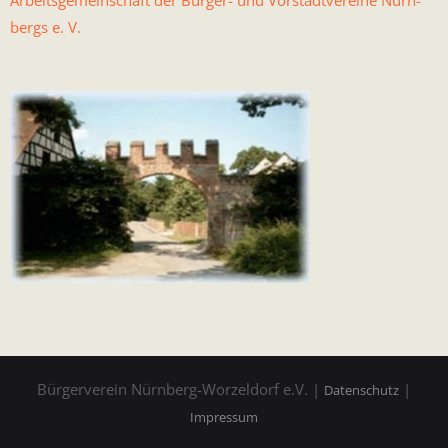
Arbeits­ge­mein­schaft der Bürg­er- und Vorstadtvere­ine Nürn­
bergs e. V.
Bürgerverein Nürnberg-Worzeldorf e.V. |
|
Datenschutz
Impressum