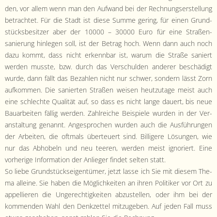
den, vor allem wenn man den Aufwand bei der Rech­nungser­stel­lung
betra­chtet. Für die Stadt ist diese Summe ger­ing, für einen Grund­
stücks­be­sitzer aber der 10000 – 30000 Euro für eine Straßen­
sanierung hin­le­gen soll, ist der Betrag hoch. Wenn dann auch noch
dazu kommt, dass nicht erkennbar ist, warum die Straße saniert
wer­den musste, bzw. durch das Ver­schulden ander­er beschädigt
wurde, dann fällt das Bezahlen nicht nur schw­er, son­dern lässt Zorn
aufkom­men. Die sanierten Straßen weisen heutzu­tage meist auch
eine schlechte Qual­ität auf, so dass es nicht lange dauert, bis neue
Bauar­beit­en fäl­lig wer­den. Zahlre­iche Beispiele wur­den in der Ver­
anstal­tung genan­nt. Ange­sprochen wur­den auch die Aus­führun­gen
der Arbeit­en, die oft­mals über­teuert sind. Bil­ligere Lösun­gen, wie
nur das Abho­beln und neu teeren, wer­den meist ignori­ert. Eine
vorherige Infor­ma­tion der Anlieger find­et sel­ten statt.
So liebe Grund­stück­seigen­tümer, jet­zt lasse ich Sie mit diesem The­
ma alleine. Sie haben die Möglichkeit­en an ihren Poli­tik­er vor Ort zu
appel­lieren die Ungerechtigkeit­en abzustellen, oder ihm bei der
kom­menden Wahl den Denkzettel mitzugeben. Auf jeden Fall muss