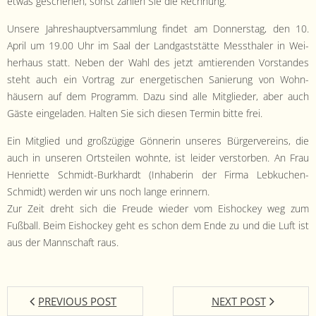
etwas geschehen, son­st zahlen Sie die Rechnung.
Unsere Jahre­shauptver­samm­lung find­et am Don­ner­stag, den 10.
April um 19.00 Uhr im Saal der Landgast­stätte Messthaler in Wei­
her­haus statt. Neben der Wahl des jet­zt amtieren­den Vor­standes
ste­ht auch ein Vor­trag zur ener­getis­chen Sanierung von Wohn­
häusern auf dem Pro­gramm. Dazu sind alle Mit­glieder, aber auch
Gäste ein­ge­laden. Hal­ten Sie sich diesen Ter­min bitte frei.
Ein Mit­glied und großzügige Gön­ner­in unseres Bürg­ervere­ins, die
auch in unseren Ort­steilen wohnte, ist lei­der ver­stor­ben. An Frau
Hen­ri­ette Schmidt-Burkhardt (Inhab­erin der Fir­ma Lebkuchen-
Schmidt) wer­den wir uns noch lange erinnern.
Zur Zeit dreht sich die Freude wieder vom Eishock­ey weg zum
Fußball. Beim Eishock­ey geht es schon dem Ende zu und die Luft ist
aus der Mannschaft raus.
PREVIOUS POST
NEXT POST