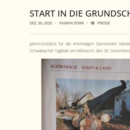
START IN DIE GRUNDS
DEZ. 30, 2020
YASMIN DÖRR
PRESSE
Jahres­rück­blick für die ehe­ma­li­gen Gemein­den Kat
Schwabach­er Tag­blatt am Mittwoch, den 30. Dezem­ber