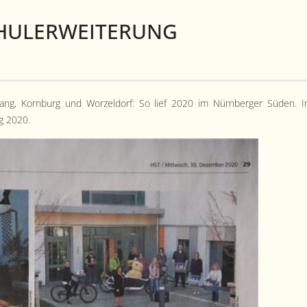
CHULERWEITERUNG
zwang, Korn­burg und Worzel­dorf: So lief 2020 im Nürn­berg­er Süden. 
g 2020.