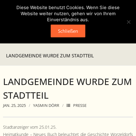
Diese Website benutzt Cookies. Wenn Sie diese
Website weiter nutzen, gehen wir von Ihrem
Einverständnis aus.
Schließen
Neuigkeiten
LANDGEMEINDE WURDE ZUM STADTTEIL
Presse
LANDGEMEINDE WURDE ZUM
Veranstaltungen
STADTTEIL
Verein
JAN. 25, 2025
YASMIN DÖRR
PRESSE
- Geschichte
- Unser Team
Stad­tanzeiger vom 25.01.25.
Heimatkunde – Neues Buch beleuchtet die Geschichte Worzel­dorfs