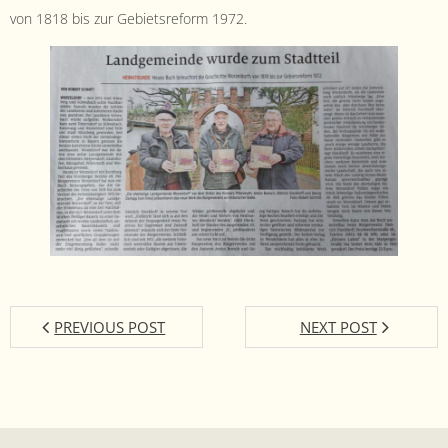
- Satzung
von 1818 bis zur Gebi­et­sre­form 1972.
- Mitglied werden
- Flyer
- Kontakt
PREVIOUS POST
NEXT POST