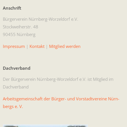
Anschrift
Bürg­ervere­in Nürn­berg-Worzel­dorf e.V.
Stock­wei­her­str. 48
90455 Nürnberg
Impres­sum
|
Kon­takt
|
Mit­glied werden
Dachverband
Der Bürg­ervere­in Nürn­berg-Worzel­dorf e.V. ist Mit­glied im
Dachverband
Arbeits­ge­mein­schaft der Bürg­er- und Vorstadtvere­ine Nürn­
bergs e. V.