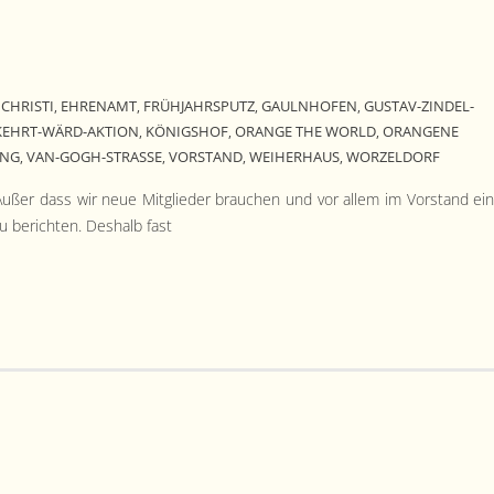
CHRISTI
EHRENAMT
FRÜHJAHRSPUTZ
GAULNHOFEN
GUSTAV-ZINDEL-
,
,
,
,
KEHRT-WÄRD-AKTION
KÖNIGSHOF
ORANGE THE WORLD
ORANGENE
,
,
,
UNG
VAN-GOGH-STRASSE
VORSTAND
WEIHERHAUS
WORZELDORF
,
,
,
,
 Außer dass wir neue Mit­glieder brauchen und vor allem im Vor­stand ei
u bericht­en. Deshalb fast