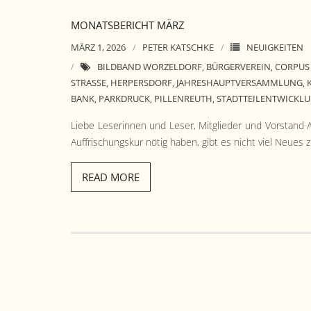
MONATSBERICHT MÄRZ
MÄRZ 1, 2026
PETER KATSCHKE
NEUIGKEITEN
BILDBAND WORZELDORF
BÜRGERVEREIN
CORPUS 
,
,
STRASSE
HERPERSDORF
JAHRESHAUPTVERSAMMLUNG
,
,
,
BANK
PARKDRUCK
PILLENREUTH
STADTTEILENTWICKL
,
,
,
Liebe Leserin­nen und Leser, Mit­glieder und Vor­stand
Auf­frischungskur nötig haben, gibt es nicht viel Neues z
READ MORE