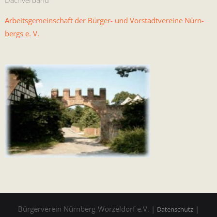
Dachverband
Arbeits­ge­mein­schaft der Bürg­er- und Vorstadtvere­ine Nürn­
bergs e. V.
Bürgerverein Nürnberg-Worzeldorf e.V. |
|
Datenschutz