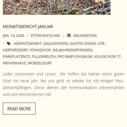
- Satzung
- Mitglied werden
MONATSBERICHT JANUAR
- Flyer
JAN. 13, 2026
PETER KATSCHKE
NEUIGKEITEN
- Kontakt
ADVENTSMARKT
GAULNHOFEN
GUSTAV-ZINDEL-STR.
,
,
,
HERPERSDORF
KÖNIGSHOF
NEUJAHRSEMPFÄNGEN
,
,
,
PARKPLATZNOT
PILLENREUTH
PRO BABY EIN BAUM
VOLKSCHOR 77
,
,
,
,
WEIHERHAUS
WORZELDORF
,
Liebe Leserin­nen und Leser! Wir hof­fen Sie hat­ten einen guten
Start ins neue Jahr. Bei uns geht es wieder los mit eini­gen Neu­
jahrsempfän­gen. Diese dienen der Kom­mu­nika­tion untere­inan­der
und zum Ken­nen­ler­nen mit
READ MORE