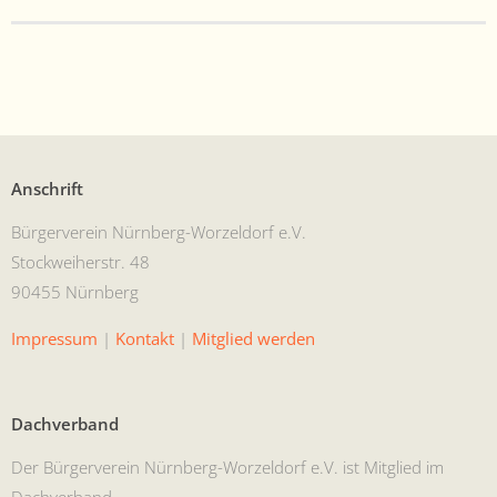
Anschrift
Bürg­ervere­in Nürn­berg-Worzel­dorf e.V.
Stock­wei­her­str. 48
90455 Nürnberg
Impres­sum
|
Kon­takt
|
Mit­glied werden
Dachverband
Der Bürg­ervere­in Nürn­berg-Worzel­dorf e.V. ist Mit­glied im