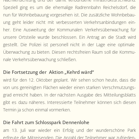
Nachverdich­tung und der damit ver­bun­dene Infra­struk­turschwund.
Speziell ging es um die ehe­ma­lige Radrennbahn Reichels­dorf, die
nun für Wohn­be­bau­ung vorge­se­hen ist. Die zusät­zliche Wohn­be­bau­
ung geht lei­der nicht mit verbesserten Verkehrsan­bindun­gen ein­
her. Eine Ausweitung der Kom­mu­nalen Verkehrsüberwachung für
unsere Ort­steile wurde beschlossen. Ein Antrag an die Stadt wird
gestellt. Die Polizei ist per­son­ell nicht in der Lage eine opti­male
Überwachung zu bieten. Diesen rechts­freien Raum soll die Kom­mu­
nale Verkehrsüberwachung schließen.
Die Fort­set­zung der Aktion „Kehrd wärd“
wird für den 12. Okto­ber geplant. Wir sehen schon heute, dass die
von uns gere­inigten Flächen wieder einen starken Ver­schmutzungs­
grad erre­icht haben. In der näch­sten Aus­gabe des Mit­teilungs­blatts
gibt es dazu näheres. Inter­essierte Teil­nehmer kön­nen sich diesen
Ter­min ja schon ein­mal vormerken.
Die Fahrt zum Schloss­park Den­nen­lo­he
am 13. Juli war wieder ein Erfolg und der wun­der­schöne Park
erfreute die Mitreisenden. Die Anzahl der Teil­nehmer war zufrieden­