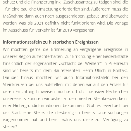
schutz und die Finanzierung inkl. Zuschus­santrag zu täti­gen sind, die
für eine bauliche Umset­zung erforder­lich sind. Außer­dem muss die
Maß­nahme dann auch noch aus­geschrieben, gebaut und überwacht
wer­den, was bis 2021 defin­i­tiv nicht funk­tion­ieren wird. Die Vor­lage
im Auss­chuss für Verkehr ist für 2019 vorgesehen.
Infor­ma­tion­stafeln zu his­torischen Ereignis­sen
Wir möcht­en gerne die Erin­nerung an ver­gan­gene Ereignisse in
unser­er Region aufrechter­hal­ten. Zur Errich­tung ein­er Gedenkstätte
hin­sichtlich der soge­nan­nten „Schlacht bei Wei­h­ern“ in Pil­len­reuth
sind wir bere­its mit dem Bau­ref­er­enten Her­rn Ulrich in Kon­takt.
Darüber hin­aus möcht­en wir auch Infor­ma­tion­stafeln bei den
Steinkreuzen bei uns auf­stellen, mit denen wir auf den Anlass für
deren Errich­tung hin­weisen möcht­en. Trotz inten­siv­er Recherchen
unser­er­seits kon­nten wir bish­er zu den meis­ten Steinkreuzen kein­
er­lei Hin­ter­grund­in­for­ma­tio­nen bekom­men. Gibt es eventuell bei
der Stadt eine Stelle, die dies­bezüglich bere­its Unter­suchun­gen
vorgenom­men hat und bere­it wäre, uns diese zur Ver­fü­gung zu
stellen?