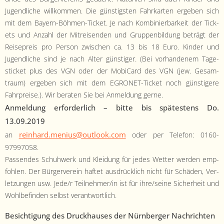
Jugendliche willkom­men. Die gün­stig­sten Fahrkarten ergeben sich
mit dem Bay­ern-Böh­men-Tick­et. Je nach Kom­binier­barkeit der Tick­
ets und Anzahl der Mitreisenden und Grup­pen­bil­dung beträgt der
Reisepreis pro Per­son zwis­chen ca. 13 bis 18 Euro. Kinder und
Jugendliche sind je nach Alter gün­stiger. (Bei vorhan­den­em Tage­
stick­et plus des VGN oder der Mobi­Card des VGN (jew. Gesam­
traum) ergeben sich mit dem EGRONET-Tick­et noch gün­stigere
Fahrpreise.). Wir berat­en Sie bei Anmel­dung gerne.
Anmel­dung erforder­lich – bitte bis spätestens Do.
13.09.2019
reinhard.menius@outlook.com
an
oder per Tele­fon: 0160-
97997058.
Passendes Schuh­w­erk und Klei­dung für jedes Wet­ter wer­den emp­
fohlen. Der Bürg­ervere­in haftet aus­drück­lich nicht für Schä­den, Ver­
let­zun­gen usw. Jede/r Teilnehmer/in ist für ihre/seine Sicher­heit und
Wohlbefind­en selb­st verantwortlich.
Besich­ti­gung des Druck­haus­es der Nürn­berg­er Nachricht­en