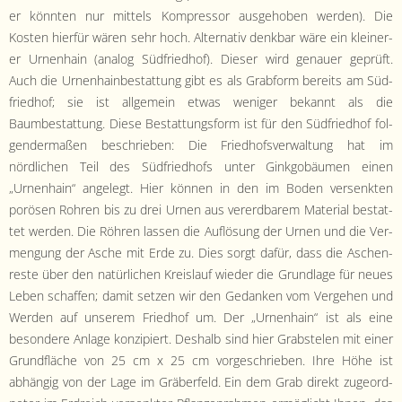
er kön­nten nur mit­tels Kom­pres­sor aus­ge­hoben wer­den). Die
Kosten hier­für wären sehr hoch. Alter­na­tiv denkbar wäre ein kleiner­
er Urnen­hain (ana­log Süd­fried­hof). Dieser wird genauer geprüft.
Auch die Urnen­hainbestat­tung gibt es als Grab­form bere­its am Süd­
fried­hof; sie ist all­ge­mein etwas weniger bekan­nt als die
Baumbestat­tung. Diese Bestat­tungs­form ist für den Süd­fried­hof fol­
gen­der­maßen beschrieben: Die Fried­hofsver­wal­tung hat im
nördlichen Teil des Süd­fried­hofs unter Ginkgob­äu­men einen
„Urnen­hain“ angelegt. Hier kön­nen in den im Boden versenk­ten
porösen Rohren bis zu drei Urnen aus ver­erd­barem Mate­r­i­al bestat­
tet wer­den. Die Röhren lassen die Auflö­sung der Urnen und die Ver­
men­gung der Asche mit Erde zu. Dies sorgt dafür, dass die Aschen­
reste über den natür­lichen Kreis­lauf wieder die Grund­lage für neues
Leben schaf­fen; damit set­zen wir den Gedanken vom Verge­hen und
Wer­den auf unserem Fried­hof um. Der „Urnen­hain“ ist als eine
beson­dere Anlage konzip­iert. Deshalb sind hier Grab­ste­len mit ein­er
Grund­fläche von 25 cm x 25 cm vorgeschrieben. Ihre Höhe ist
abhängig von der Lage im Gräber­feld. Ein dem Grab direkt zuge­ord­