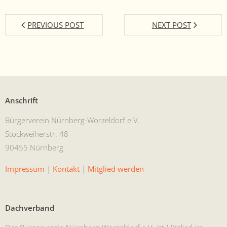
PREVIOUS POST
NEXT POST
Anschrift
Bürg­ervere­in Nürn­berg-Worzel­dorf e.V.
Stock­wei­her­str. 48
90455 Nürnberg
Impres­sum
|
Kon­takt
|
Mit­glied werden
Dachverband