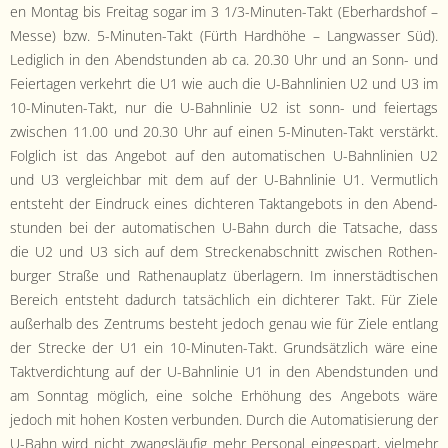
en Mon­tag bis Fre­itag sog­ar im 3 1/3-Minuten-Takt (Eber­hard­shof –
Messe) bzw. 5-Minuten-Takt (Fürth Hard­höhe – Lang­wass­er Süd).
Lediglich in den Abend­stun­den ab ca. 20.30 Uhr und an Sonn- und
Feierta­gen verkehrt die U1 wie auch die U-Bahn­lin­ien U2 und U3 im
10-Minuten-Takt, nur die U-Bahn­lin­ie U2 ist sonn- und feiertags
zwis­chen 11.00 und 20.30 Uhr auf einen 5-Minuten-Takt ver­stärkt.
Fol­glich ist das Ange­bot auf den automa­tis­chen U-Bahn­lin­ien U2
und U3 ver­gle­ich­bar mit dem auf der U-Bahn­lin­ie U1. Ver­mut­lich
entste­ht der Ein­druck eines dichteren Tak­tange­bots in den Abend­
stun­den bei der automa­tis­chen U-Bahn durch die Tat­sache, dass
die U2 und U3 sich auf dem Streck­en­ab­schnitt zwis­chen Rothen­
burg­er Straße und Rathenau­platz über­lagern. Im inner­städtis­chen
Bere­ich entste­ht dadurch tat­säch­lich ein dichter­er Takt. Für Ziele
außer­halb des Zen­trums beste­ht jedoch genau wie für Ziele ent­lang
der Strecke der U1 ein 10-Minuten-Takt. Grund­sät­zlich wäre eine
Tak­tverdich­tung auf der U-Bahn­lin­ie U1 in den Abend­stun­den und
am Son­ntag möglich, eine solche Erhöhung des Ange­bots wäre
jedoch mit hohen Kosten ver­bun­den. Durch die Automa­tisierung der
U-Bahn wird nicht zwangsläu­fig mehr Per­son­al einges­part, vielmehr