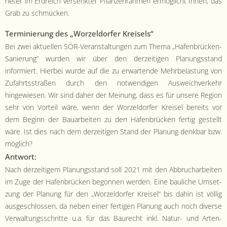
neter im Erdre­ich versenk­ter Pflanzen­rah­men ermöglicht Ihnen, das
Grab zu schmücken.
Ter­minierung des „Worzel­dor­fer Kreisels“
Bei zwei aktuellen SÖR-Ver­anstal­tun­gen zum The­ma „Hafen­brück­en-
Sanierung“ wur­den wir über den derzeit­i­gen Pla­nungs­stand
informiert. Hier­bei wurde auf die zu erwartende Mehrbe­las­tung von
Zufahrtsstraßen durch den notwendi­gen Auswe­ichverkehr
hingewiesen. Wir sind daher der Mei­n­ung, dass es für unsere Region
sehr von Vorteil wäre, wenn der Worzel­dor­fer Kreisel bere­its vor
dem Beginn der Bauar­beit­en zu den Hafen­brück­en fer­tig gestellt
wäre. Ist dies nach dem derzeit­i­gen Stand der Pla­nung denkbar bzw.
möglich?
Antwort:
Nach derzeit­igem Pla­nungs­stand soll 2021 mit den Abbruchar­beit­en
im Zuge der Hafen­brück­en begonnen wer­den. Eine bauliche Umset­
zung der Pla­nung für den „Worzel­dor­fer Kreisel“ bis dahin ist völ­lig
aus­geschlossen, da neben ein­er fer­ti­gen Pla­nung auch noch diverse
Ver­wal­tungss­chritte u.a. für das Bau­recht inkl. Natur- und Arten­