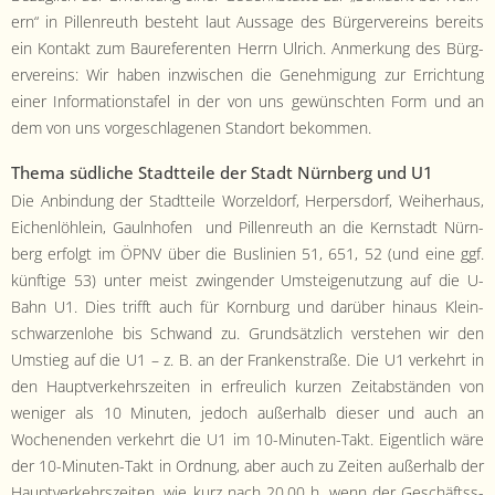
ern“ in Pil­len­reuth beste­ht laut Aus­sage des Bürg­ervere­ins bere­its
ein Kon­takt zum Bau­ref­er­enten Her­rn Ulrich. Anmerkung des Bürg­
ervere­ins: Wir haben inzwis­chen die Genehmi­gung zur Errich­tung
ein­er Infor­ma­tion­stafel in der von uns gewün­scht­en Form und an
dem von uns vorgeschla­ge­nen Stan­dort bekommen.
The­ma südliche Stadt­teile der Stadt Nürn­berg und U1
Die Anbindung der Stadt­teile Worzel­dorf, Her­pers­dorf, Wei­her­haus,
Eichen­löh­lein, Gaulnhofen und Pil­len­reuth an die Kern­stadt Nürn­
berg erfol­gt im ÖPNV über die Buslin­ien 51, 651, 52 (und eine ggf.
kün­ftige 53) unter meist zwin­gen­der Umsteigenutzung auf die U-
Bahn U1. Dies trifft auch für Korn­burg und darüber hin­aus Klein­
schwarzen­lo­he bis Schwand zu. Grund­sät­zlich ver­ste­hen wir den
Umstieg auf die U1 – z. B. an der Franken­straße. Die U1 verkehrt in
den Hauptverkehrszeit­en in erfreulich kurzen Zeitab­stän­den von
weniger als 10 Minuten, jedoch außer­halb dieser und auch an
Woch­enen­den verkehrt die U1 im 10-Minuten-Takt. Eigentlich wäre
der 10-Minuten-Takt in Ord­nung, aber auch zu Zeit­en außer­halb der
Hauptverkehrszeit­en, wie kurz nach 20.00 h, wenn der Geschäftss­