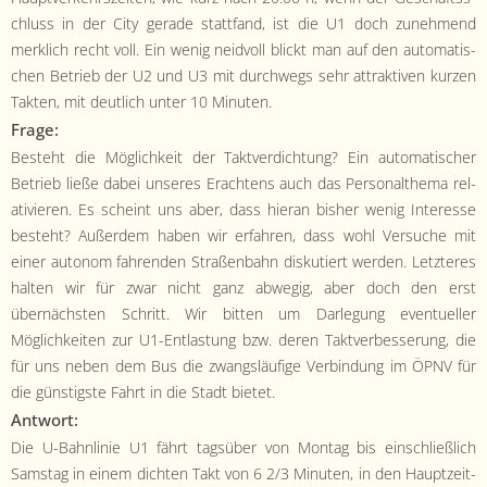
chluss in der City ger­ade stat­tfand, ist die U1 doch zunehmend
merk­lich recht voll. Ein wenig nei­d­voll blickt man auf den automa­tis­
chen Betrieb der U2 und U3 mit durch­wegs sehr attrak­tiv­en kurzen
Tak­ten, mit deut­lich unter 10 Minuten.
Frage:
Beste­ht die Möglichkeit der Tak­tverdich­tung? Ein automa­tis­ch­er
Betrieb ließe dabei unseres Eracht­ens auch das Per­son­althe­ma rel­
a­tivieren. Es scheint uns aber, dass hier­an bish­er wenig Inter­esse
beste­ht? Außer­dem haben wir erfahren, dass wohl Ver­suche mit
ein­er autonom fahren­den Straßen­bahn disku­tiert wer­den. Let­zteres
hal­ten wir für zwar nicht ganz abwegig, aber doch den erst
übernäch­sten Schritt. Wir bit­ten um Dar­legung eventueller
Möglichkeit­en zur U1-Ent­las­tung bzw. deren Tak­tverbesserung, die
für uns neben dem Bus die zwangsläu­fige Verbindung im ÖPNV für
die gün­stig­ste Fahrt in die Stadt bietet.
Antwort:
Die U-Bahn­lin­ie U1 fährt tagsüber von Mon­tag bis ein­schließlich
Sam­stag in einem dicht­en Takt von 6 2/3 Minuten, in den Hauptzeit­