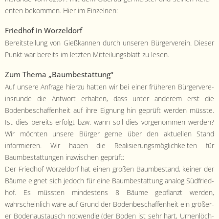
- Satzung
enten bekom­men. Hier im Einzelnen:
- Mitglied werden
Fried­hof in Worzel­dorf
Bere­it­stel­lung von Gießkan­nen durch unseren Bürg­ervere­in. Dieser
- Flyer
Punkt war bere­its im let­zten Mit­teilungs­blatt zu lesen.
- Kontakt
Zum The­ma „Baumbestat­tung“
Auf unsere Anfrage hierzu hat­ten wir bei ein­er früheren Bürg­ervere­
in­srunde die Antwort erhal­ten, dass unter anderem erst die
Bodenbeschaf­fen­heit auf ihre Eig­nung hin geprüft wer­den müsste.
Ist dies bere­its erfol­gt bzw. wann soll dies vorgenom­men wer­den?
Wir möcht­en unsere Bürg­er gerne über den aktuellen Stand
informieren. Wir haben die Real­isierungsmöglichkeit­en für
Baumbestat­tun­gen inzwis­chen geprüft:
Der Fried­hof Worzel­dorf hat einen großen Baumbe­stand, kein­er der
Bäume eignet sich jedoch für eine Baumbestat­tung ana­log Süd­fried­
hof. Es müssten min­destens 8 Bäume gepflanzt wer­den,
wahrschein­lich wäre auf Grund der Bodenbeschaf­fen­heit ein größer­
er Bode­naus­tausch notwendig (der Boden ist sehr hart, Urnen­löch­