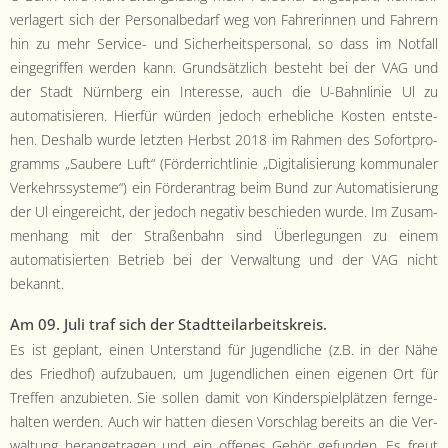
ver­lagert sich der Per­son­albe­darf weg von Fahrerin­nen und Fahrern
hin zu mehr Ser­vice- und Sicher­heitsper­son­al, so dass im Not­fall
einge­grif­f­en wer­den kann. Grund­sät­zlich beste­ht bei der VAG und
der Stadt Nürn­berg ein Inter­esse, auch die U-Bahn­lin­ie Ul zu
automa­tisieren. Hier­für wür­den jedoch erhe­bliche Kosten entste­
hen. Deshalb wurde let­zten Herb­st 2018 im Rah­men des Sofort­pro­
gramms „Saubere Luft“ (Förder­richtlin­ie „Dig­i­tal­isierung kom­mu­naler
Verkehrssys­teme“) ein Förder­antrag beim Bund zur Automa­tisierung
der Ul ein­gere­icht, der jedoch neg­a­tiv beschieden wurde. Im Zusam­
men­hang mit der Straßen­bahn sind Über­legun­gen zu einem
automa­tisierten Betrieb bei der Ver­wal­tung und der VAG nicht
bekannt.
Am 09. Juli traf sich der Stadt­teilar­beit­skreis.
Es ist geplant, einen Unter­stand für Jugendliche (z.B. in der Nähe
des Fried­hof) aufzubauen, um Jugendlichen einen eige­nen Ort für
Tre­f­fen anzu­bi­eten. Sie sollen damit von Kinder­spielplätzen fer­nge­
hal­ten wer­den. Auch wir hat­ten diesen Vorschlag bere­its an die Ver­
wal­tung herange­tra­gen und ein offenes Gehör gefun­den. Es freut