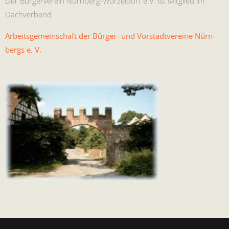
Der Bürg­ervere­in Nürn­berg-Worzel­dorf e.V. ist Mit­glied im
Dachverband
Arbeits­ge­mein­schaft der Bürg­er- und Vorstadtvere­ine Nürn­
bergs e. V.