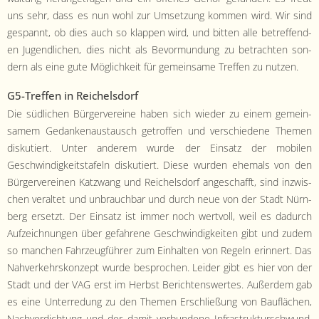
uns sehr, dass es nun wohl zur Umset­zung kom­men wird. Wir sind
ges­pan­nt, ob dies auch so klap­pen wird, und bit­ten alle betr­e­f­fend­
en Jugendlichen, dies nicht als Bevor­mundung zu betra­cht­en son­
dern als eine gute Möglichkeit für gemein­same Tre­f­fen zu nutzen.
G5-Tre­f­fen in Reichels­dorf
Die südlichen Bürg­ervere­ine haben sich wieder zu einem gemein­
samem Gedanke­naus­tausch getrof­fen und ver­schiedene The­men
disku­tiert. Unter anderem wurde der Ein­satz der mobilen
Geschwindigkeit­stafeln disku­tiert. Diese wur­den ehe­mals von den
Bürg­ervere­inen Katzwang und Reichels­dorf angeschafft, sind inzwis­
chen ver­al­tet und unbrauch­bar und durch neue von der Stadt Nürn­
berg erset­zt. Der Ein­satz ist immer noch wertvoll, weil es dadurch
Aufze­ich­nun­gen über gefahrene Geschwindigkeit­en gibt und zudem
so manchen Fahrzeugführer zum Ein­hal­ten von Regeln erin­nert. Das
Nahverkehrskonzept wurde besprochen. Lei­der gibt es hier von der
Stadt und der VAG erst im Herb­st Bericht­enswertes. Außer­dem gab
es eine Unterre­dung zu den The­men Erschließung von Bau­flächen,