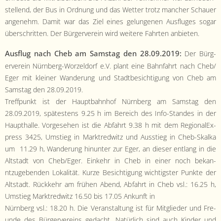
stel­lend, der Bus in Ord­nung und das Wet­ter trotz manch­er Schauer
angenehm. Damit war das Ziel eines gelun­genen Aus­fluges sog­ar
über­schrit­ten. Der Bürg­ervere­in wird weit­ere Fahrten anbieten.
Aus­flug nach Cheb am Sam­stag den 28.09.2019:
Der Bürg­
ervere­in Nürn­berg-Worzel­dorf e.V. plant eine Bah­n­fahrt nach Cheb/
Eger mit klein­er Wan­derung und Stadtbesich­ti­gung von Cheb am
Sam­stag den 28.09.2019.
Tre­ff­punkt ist der Haupt­bahn­hof Nürn­berg am Sam­stag den
28.09.2019, spätestens 9.25 h im Bere­ich des Info-Standes in der
Haupthalle. Vorge­se­hen ist die Abfahrt 9.38 h mit dem Regional­Ex­
press 3425, Umstieg in Mark­tred­witz und Ausstieg in Cheb-Skalka
um 11.29 h, Wan­derung hin­unter zur Eger, an dieser ent­lang in die
Alt­stadt von Cheb/Eger. Einkehr in Cheb in ein­er noch bekan­
ntzugeben­den Lokalität. Kurze Besich­ti­gung wichtig­ster Punk­te der
Alt­stadt. Rück­kehr am frühen Abend, Abfahrt in Cheb vsl.: 16.25 h,
Umstieg Mark­tred­witz 16.50 bis 17.05 Ankun­ft in
Nürn­berg vsl.: 18.20 h. Die Ver­anstal­tung ist für Mit­glieder und Fre­
unde des Bürg­ervere­ins gedacht. Natür­lich sind auch Kinder und