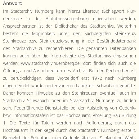
Antwort:
Im Stadtarchiv Nürn­berg kann hierzu Lit­er­atur (Schlag­wort Flur­
denkmale in der Bib­lio­theks­daten­bank) einge­se­hen wer­den,
Ansprech­part­ner ist der Bib­lio­thekar des Stadtarchivs. Weit­er­hin
beste­ht die Möglichkeit, unter den Sach­be­grif­f­en Steinkreuz,
Steinkreuze bzw. Steinkreuz­forschung in der Bestände­daten­bank
des Stadtarchivs zu recher­chieren. Die genan­nten Daten­banken
kön­nen auch über die Inter­net­seite des Stadtarchivs einge­se­hen
wer­den: www.stadtarchiv.nuernberq.de, dort find­en sich auch die
Öff­nungs- und Aushe­bezeit­en des Archivs. Bei den Recherchen ist
zu berück­sichti­gen, dass Worzel­dorf erst 1972 nach Nürn­berg
einge­mein­det wurde und zuvor zum Land­kreis Schwabach gehörte.
Daher kön­nten Hin­weise zu den Steinkreuzen eventuell auch im
Stadtarchiv Schwabach oder im Staat­sarchiv Nürn­berg zu find­en
sein. Fed­er­führende Dien­st­stelle bei der Auf­stel­lung von Gedenk-
bzw. Infor­ma­tion­stafeln ist das Hochbauamt, Abteilung Bau-Bil­dung
1. Die Texte für Tafeln wer­den nach Auf­forderung durch das
Hochbauamt in der Regel durch das Stadtarchiv Nürn­berg erstellt.
Bezüglich der Errich­tung ein­er Gedenkstätte zur „Schlacht bei Wei­h­