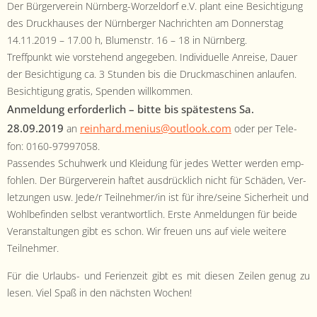
Der Bürg­ervere­in Nürn­berg-Worzel­dorf e.V. plant eine Besich­ti­gung
des Druck­haus­es der Nürn­berg­er Nachricht­en am Don­ner­stag
14.11.2019 – 17.00 h, Blu­men­str. 16 – 18 in Nürn­berg.
Tre­ff­punkt wie vorste­hend angegeben. Indi­vidu­elle Anreise, Dauer
der Besich­ti­gung ca. 3 Stun­den bis die Druck­maschi­nen anlaufen.
Besich­ti­gung gratis, Spenden willkom­men.
Anmel­dung erforder­lich – bitte bis spätestens Sa.
28.09.2019
reinhard.menius@outlook.com
an
oder per Tele­
fon: 0160-97997058.
Passendes Schuh­w­erk und Klei­dung für jedes Wet­ter wer­den emp­
fohlen. Der Bürg­ervere­in haftet aus­drück­lich nicht für Schä­den, Ver­
let­zun­gen usw. Jede/r Teilnehmer/in ist für ihre/seine Sicher­heit und
Wohlbefind­en selb­st ver­ant­wortlich. Erste Anmel­dun­gen für bei­de
Ver­anstal­tun­gen gibt es schon. Wir freuen uns auf viele weit­ere
Teilnehmer.
Für die Urlaubs- und Ferien­zeit gibt es mit diesen Zeilen genug zu
lesen. Viel Spaß in den näch­sten Wochen!