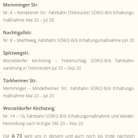
Mem­minger Str.
Nr. 4 – Kempten­er Str.: Fahrbahn (Teil­stücke) SÖR/2-B/6 Erhal­tungs­
maß­nahme Mai 20 – Jul 20
Nachti­gall­str.
Nr. 8 – Marth­weg, Fahrbahn SÖR/2-B/6 Erhal­tungs­maß­nahme Jun 20
Spitzwegstr.
Worzel­dor­fer Kirch­steig – Finken­schlag SÖR/2-B/6 Fahrbahn­
sanierung in Teil­streck­en Jul 20 – Sep 20
Türkheimer Str.
Mem­minger – Min­del­heimer Str., Fahrbahn SÖR/2-B/6 Erhal­tungs­
maß­nahme Mai 20 – Jul 20
Worzel­dor­fer Kirch­steig
Nr. 14 – 16, Fahrbahn SÖR/2-B/6 Erhal­tungs­maß­nahme und Wieder­
her­stel­lung nach N-Ergie Okt 20 – Nov 20
A 73
Die
wird uns in diesem und auch noch bis Ende näch­sten