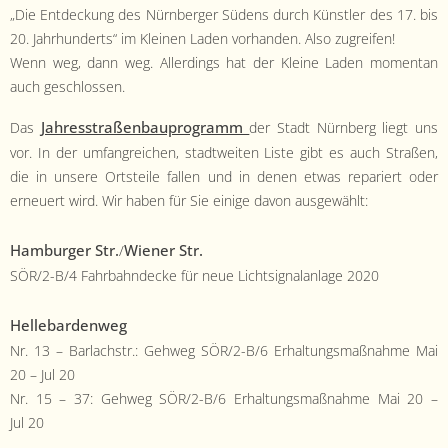
„Die Ent­deck­ung des Nürn­berg­er Südens durch Kün­stler des 17. bis
20. Jahrhun­derts“ im Kleinen Laden vorhan­den. Also zugreifen!
Wenn weg, dann weg. Allerd­ings hat der Kleine Laden momen­tan
auch geschlossen.
Jahresstraßen­baupro­gramm
Das
der Stadt Nürn­berg liegt uns
vor. In der umfan­gre­ichen, stadtweit­en Liste gibt es auch Straßen,
die in unsere Ort­steile fall­en und in denen etwas repari­ert oder
erneuert wird. Wir haben für Sie einige davon aus­gewählt:
Ham­burg­er Str.
Wiener Str.
/
SÖR/2-B/4 Fahrbah­n­decke für neue Lichtsig­nalan­lage 2020
Helle­bar­den­weg
Nr. 13 – Bar­lach­str.: Gehweg SÖR/2-B/6 Erhal­tungs­maß­nahme Mai
20 – Jul 20
Nr. 15 – 37: Gehweg SÖR/2-B/6 Erhal­tungs­maß­nahme Mai 20 –
Jul 20