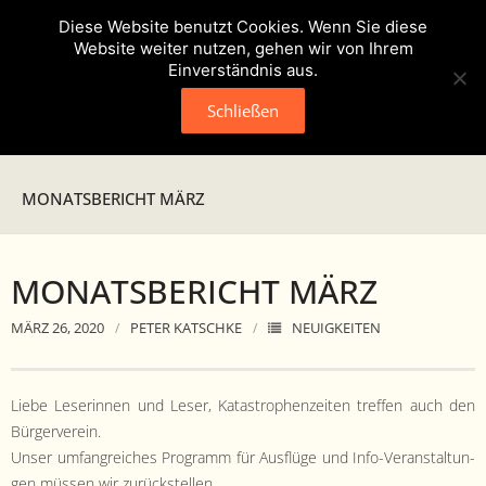
Diese Website benutzt Cookies. Wenn Sie diese
Website weiter nutzen, gehen wir von Ihrem
Einverständnis aus.
Schließen
Neuigkeiten
MONATSBERICHT MÄRZ
Presse
MONATSBERICHT MÄRZ
Veranstaltungen
MÄRZ 26, 2020
PETER KATSCHKE
NEUIGKEITEN
Verein
- Geschichte
Liebe Leserin­nen und Leser, Katas­tro­phen­zeit­en tre­f­fen auch den
Bürg­ervere­in.
- Unser Team
Unser umfan­gre­ich­es Pro­gramm für Aus­flüge und Info-Ver­anstal­tun­
gen müssen wir zurück­stellen.