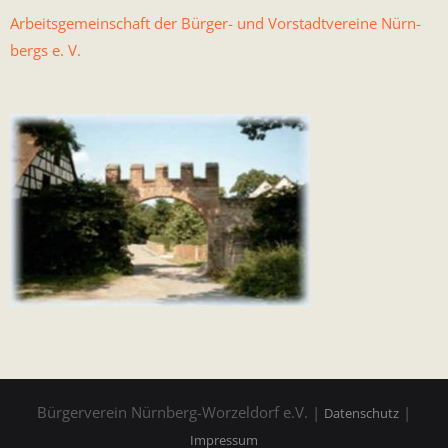
Arbeits­ge­mein­schaft der Bürg­er- und Vorstadtvere­ine Nürn­
bergs e. V.
Bürgerverein Nürnberg-Worzeldorf e.V. |
|
Datenschutz
Impressum