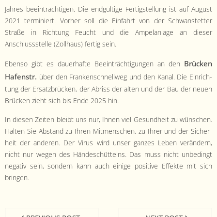
Jahres beein­trächti­gen. Die endgültige Fer­tig­stel­lung ist auf August
2021 ter­miniert. Vorher soll die Ein­fahrt von der Schwanstet­ter
Straße in Rich­tung Feucht und die Ampelan­lage an dieser
Anschlussstelle (Zoll­haus) fer­tig sein.
Brück­en
Eben­so gibt es dauer­hafte Beein­träch­ti­gun­gen an den
Hafen­str.
über den Franken­schnell­weg und den Kanal. Die Ein­rich­
tung der Ersatzbrück­en, der Abriss der alten und der Bau der neuen
Brück­en zieht sich bis Ende 2025 hin.
In diesen Zeit­en bleibt uns nur, Ihnen viel Gesund­heit zu wün­schen.
Hal­ten Sie Abstand zu Ihren Mit­men­schen, zu Ihrer und der Sicher­
heit der anderen. Der Virus wird unser ganzes Leben verän­dern,
nicht nur wegen des Hän­de­schüt­telns. Das muss nicht unbe­d­ingt
neg­a­tiv sein, son­dern kann auch einige pos­i­tive Effek­te mit sich
bringen.