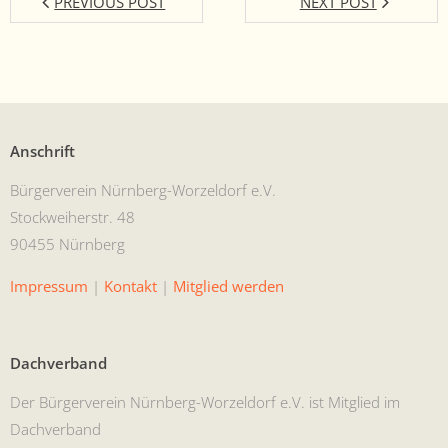
PREVIOUS POST
NEXT POST
Anschrift
Bürg­ervere­in Nürn­berg-Worzel­dorf e.V.
Stock­wei­her­str. 48
90455 Nürnberg
Impres­sum
|
Kon­takt
|
Mit­glied werden
Dachverband
Der Bürg­ervere­in Nürn­berg-Worzel­dorf e.V. ist Mit­glied im
Dachverband