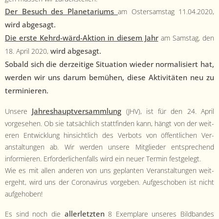
- Satzung
Der Besuch des Plan­e­tar­i­ums
am Oster­sam­stag 11.04.2020,
wird abge­sagt.
- Mitglied werden
Die erste Kehrd-wärd-Aktion in diesem Jahr
am Sam­stag, den
- Flyer
wird abge­sagt.
18. April 2020,
Sobald sich die derzeit­ige Sit­u­a­tion wieder nor­mal­isiert hat,
- Kontakt
wer­den wir uns darum bemühen, diese Aktiv­itäten neu zu
terminieren.
Jahre­shauptver­samm­lung
Unsere
(JHV), ist für den 24. April
vorge­se­hen. Ob sie tat­säch­lich stat­tfind­en kann, hängt von der weit­
eren Entwick­lung hin­sichtlich des Ver­bots von öffentlichen Ver­
anstal­tun­gen ab. Wir wer­den unsere Mit­glieder entsprechend
informieren. Erforder­lichen­falls wird ein neuer Ter­min fest­gelegt.
Wie es mit allen anderen von uns geplanten Ver­anstal­tun­gen weit­
erge­ht, wird uns der Coro­n­avirus vorgeben. Aufgeschoben ist nicht
aufgehoben!
aller­let­zten
Es sind noch die
8 Exem­plare unseres Bild­ban­des