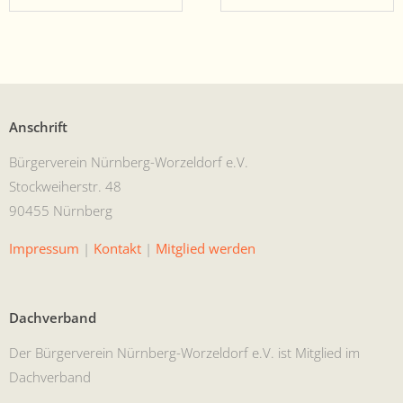
Anschrift
Bürg­ervere­in Nürn­berg-Worzel­dorf e.V.
Stock­wei­her­str. 48
90455 Nürnberg
Impres­sum
|
Kon­takt
|
Mit­glied werden
Dachverband
Der Bürg­ervere­in Nürn­berg-Worzel­dorf e.V. ist Mit­glied im
Dachverband