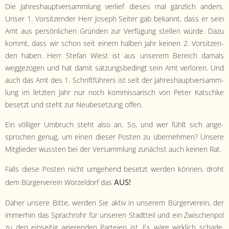
- Satzung
Die Jahre­shauptver­samm­lung ver­lief dieses mal gän­zlich anders.
Unser 1. Vor­sitzen­der Herr Joseph Seit­er gab bekan­nt, dass er sein
- Mitglied werden
Amt aus per­sön­lichen Grün­den zur Ver­fü­gung stellen würde. Dazu
kommt, dass wir schon seit einem hal­ben Jahr keinen 2. Vor­sitzen­
- Flyer
den haben. Herr Ste­fan Wiest ist aus unserem Bere­ich damals
wegge­zo­gen und hat damit satzungs­be­d­ingt sein Amt ver­loren. Und
- Kontakt
auch das Amt des 1. Schrift­führers ist seit der Jahre­shauptver­samm­
lung im let­zten Jahr nur noch kom­mis­sarisch von Peter Katschke
beset­zt und ste­ht zur Neube­set­zung offen.
Ein völ­liger Umbruch ste­ht also an. So, und wer fühlt sich ange­
sprochen genug, um einen dieser Posten zu übernehmen? Unsere
Mit­glieder wussten bei der Ver­samm­lung zunächst auch keinen Rat.
Falls diese Posten nicht umge­hend beset­zt wer­den kön­nen, dro­ht
AUS!
dem Bürg­ervere­in Worzel­dorf das
Daher unsere Bitte, wer­den Sie aktiv in unserem Bürg­ervere­in, der
immer­hin das Sprachrohr für unseren Stadt­teil und ein Zwis­chen­pol
zu den ein­seit­ig agieren­den Parteien ist. Es wäre wirk­lich schade,