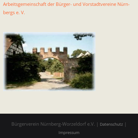
Arbeits­ge­mein­schaft der Bürg­er- und Vorstadtvere­ine Nürn­
bergs e. V.
Bürgerverein Nürnberg-Worzeldorf e.V. |
|
Datenschutz
Impressum